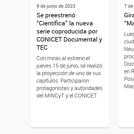
9 de junio de 2023
7 de
Se preestrenó
Gir
“Científica” la nueva
“Ma
serie coproducida por
Lueg
CONICET Documental y
ciud
TEC
Neuq
pro
Con miras al estreno el
Docu
jueves 15 de junio, se realizó
en R
la proyección de uno de sus
Posa
capítulos. Participaron
Mad
protagonistas y autoridades
del MINCyT y el CONICET.