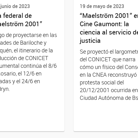
 junio de 2023
19 de mayo de 2023
a federal de
“Maelström 2001” e
elström 2001”
Cine Gaumont: la
ciencia al servicio d
o de proyectarse en las
justicia
ades de Bariloche y
uén, el itinerario de la
Se proyectó el largomet
ducción de CONICET
del CONICET que narra
mental continúa el 8/6
cómo un físico del Cons
osario, el 12/6 en
en la CNEA reconstruyó 
das y el 24/6 en
protesta social del
ryn.
20/12/2001 ocurrida en
Ciudad Autónoma de Bs.