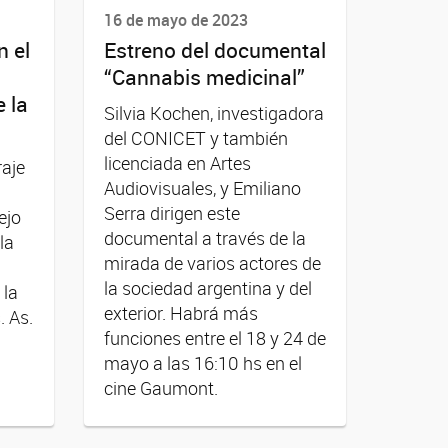
16 de mayo de 2023
n el
Estreno del documental
“Cannabis medicinal”
e la
Silvia Kochen, investigadora
del CONICET y también
licenciada en Artes
raje
Audiovisuales, y Emiliano
Serra dirigen este
ejo
documental a través de la
la
mirada de varios actores de
la sociedad argentina y del
 la
exterior. Habrá más
 As.
funciones entre el 18 y 24 de
mayo a las 16:10 hs en el
cine Gaumont.