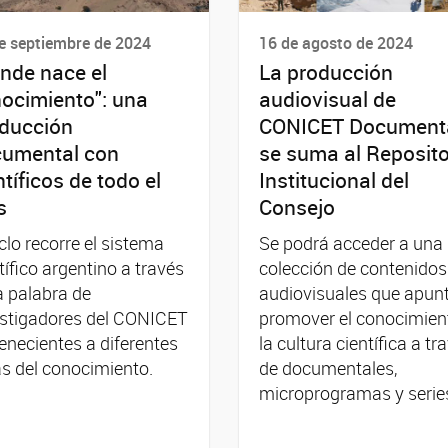
e septiembre de 2024
16 de agosto de 2024
nde nace el
La producción
ocimiento": una
audiovisual de
ducción
CONICET Document
umental con
se suma al Reposito
ntíficos de todo el
Institucional del
s
Consejo
iclo recorre el sistema
Se podrá acceder a una
tífico argentino a través
colección de contenidos
a palabra de
audiovisuales que apun
estigadores del CONICET
promover el conocimien
enecientes a diferentes
la cultura científica a tr
s del conocimiento.
de documentales,
microprogramas y serie