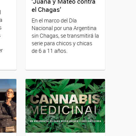
‘Juana y Mateo contra
el Chagas’
l
 a
En el marco del Día
s
Nacional por una Argentina
s
sin Chagas, se transmitirá la
serie para chicos y chicas
r
de 6 a 11 años.