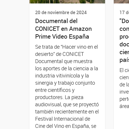
20 de noviembre de 2024
17 d
Documental del
"Do
CONICET en Amazon
con
Prime Video España
pro
doc
Se trata de “Hacer vino en el
cie
desierto” de CONICET
paí
Documental que muestra
los aportes de la ciencia a la
El c
industria vitivinícola y la
cien
sinergia y trabajo conjunto
de l
entre científicos y
inv
productores. La pieza
pert
audiovisual, que se proyectó
área
también recientemente en el
Festival Internacional de
Cine del Vino en España, se