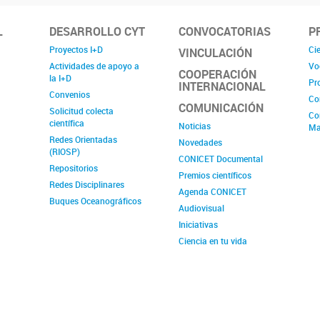
L
DESARROLLO CYT
CONVOCATORIAS
P
Proyectos I+D
Cie
VINCULACIÓN
Actividades de apoyo a
Vo
COOPERACIÓN
la I+D
Pr
INTERNACIONAL
Convenios
Co
COMUNICACIÓN
Solicitud colecta
Co
científica
Noticias
Ma
Redes Orientadas
Novedades
(RIOSP)
CONICET Documental
Repositorios
Premios científicos
Redes Disciplinares
Agenda CONICET
Buques Oceanográficos
Audiovisual
Iniciativas
Ciencia en tu vida