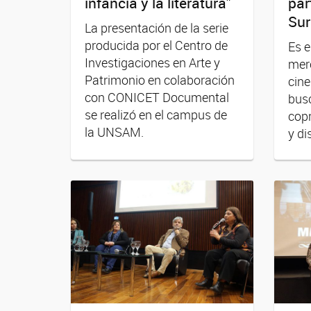
infancia y la literatura"
par
Sur
La presentación de la serie
producida por el Centro de
Es e
Investigaciones en Arte y
merc
Patrimonio en colaboración
cine
con CONICET Documental
bus
se realizó en el campus de
copr
la UNSAM.
y di