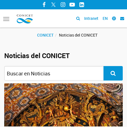
Facebook
Twitter
Instagram
YouTube
LinkedIn
Intranet
EN
Toggle
navigation
CONICET
Noticias del CONICET
Noticias del CONICET