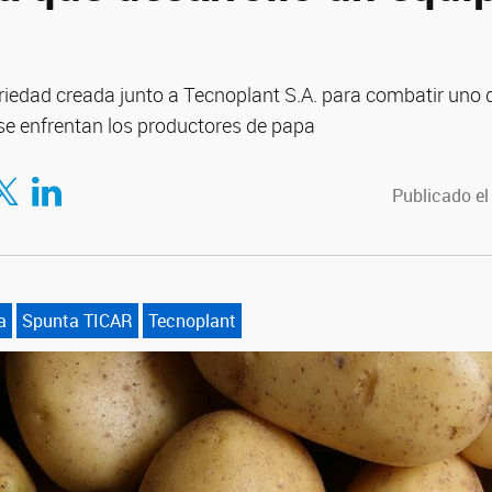
riedad creada junto a Tecnoplant S.A. para combatir uno d
se enfrentan los productores de papa
tir en Facebook
mpartir en Twitter
Compartir en LinkedIn
Publicado el
a
Spunta TICAR
Tecnoplant