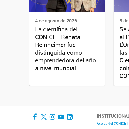
4 de agosto de 2026
3 de
La científica del
Se 
CONICET Renata
al 
Reinheimer fue
L’O
distinguida como
las
emprendedora del año
Cie
a nivel mundial
col
CO
Facebook
Twitter
Instagram
YouTube
LinkedIn
INSTITUCIONA
Acerca del CONICET