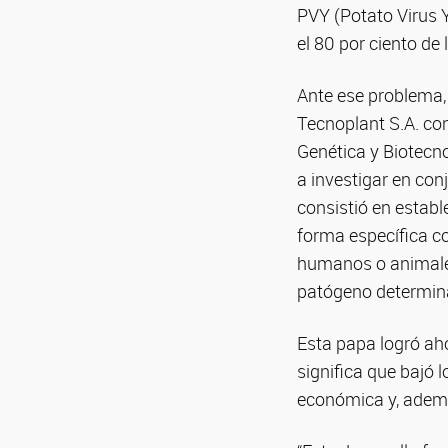
PVY (Potato Virus Y
el 80 por ciento de 
Ante ese problema,
Tecnoplant S.A. con
Genética y Biotecn
a investigar en con
consistió en estab
forma específica co
humanos o animales
patógeno determin
Esta papa logró aho
significa que bajó 
económica y, ademá