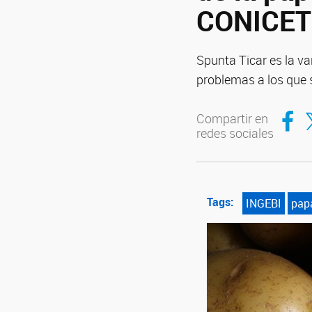
CONICET
Spunta Ticar es la va
problemas a los que 
Compar
Co
Compartir en
redes sociales
Tags:
INGEBI
pap