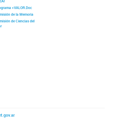
cAr
ograma +VALOR.Doc
misión de la Memoria
misión de Ciencias del
r
t.gov.ar