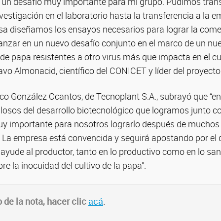
e un desafío muy importante para mi grupo. Pudimos trans
vestigación en el laboratorio hasta la transferencia a la 
sa diseñamos los ensayos necesarios para lograr la comer
zar en un nuevo desafío conjunto en el marco de un nue
 de papa resistentes a otro virus más que impacta en el cul
vo Almonacid, científico del CONICET y líder del proyecto 
ico González Ocantos, de Tecnoplant S.A., subrayó que “e
osos del desarrollo biotecnológico que logramos junto co
y importante para nosotros lograrlo después de muchos 
 La empresa está convencida y seguirá apostando por el 
ayude al productor, tanto en lo productivo como en lo sani
e la inocuidad del cultivo de la papa”.
o de la nota, hacer clic
acá
.