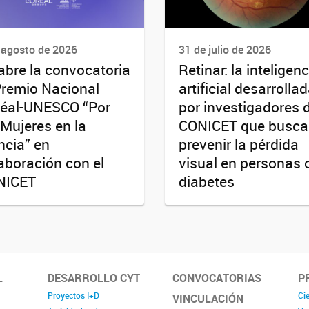
 agosto de 2026
31 de julio de 2026
abre la convocatoria
Retinar: la inteligenc
Premio Nacional
artificial desarrolla
réal-UNESCO “Por
por investigadores 
 Mujeres en la
CONICET que busca
ncia” en
prevenir la pérdida
aboración con el
visual en personas 
NICET
diabetes
L
DESARROLLO CYT
CONVOCATORIAS
P
Proyectos I+D
Cie
VINCULACIÓN