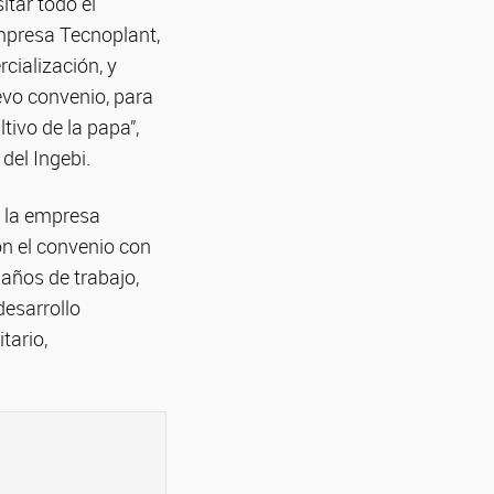
itar todo el
empresa Tecnoplant,
cialización, y
vo convenio, para
tivo de la papa”,
del Ingebi.
n la empresa
n el convenio con
años de trabajo,
desarrollo
tario,