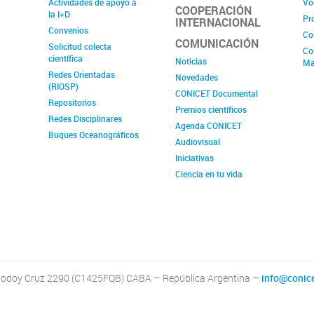
Actividades de apoyo a
Vo
COOPERACIÓN
la I+D
Pr
INTERNACIONAL
Convenios
Co
COMUNICACIÓN
Solicitud colecta
Co
científica
Noticias
Ma
Redes Orientadas
Novedades
(RIOSP)
CONICET Documental
Repositorios
Premios científicos
Redes Disciplinares
Agenda CONICET
Buques Oceanográficos
Audiovisual
Iniciativas
Ciencia en tu vida
odoy Cruz 2290 (C1425FQB) CABA – República Argentina –
info@conice