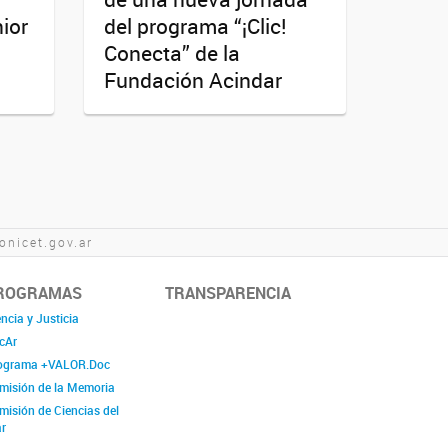
ior
del programa “¡Clic!
Conecta” de la
Fundación Acindar
nicet.gov.ar
ROGRAMAS
TRANSPARENCIA
ncia y Justicia
cAr
ograma +VALOR.Doc
misión de la Memoria
misión de Ciencias del
r