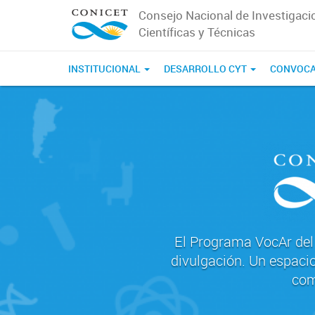
Consejo Nacional de Investigaci
Científicas y Técnicas
INSTITUCIONAL
DESARROLLO CYT
CONVOCA
El Programa VocAr del 
divulgación. Un espacio
com