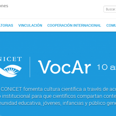
ones
TORIAS
VINCULACIÓN
COOPERACIÓN INTERNACIONAL
COMU
CONICET fomenta cultura científica a través de ac
 institucional para que científicos compartan conte
unidad educativa, jóvenes, infancias y público gene