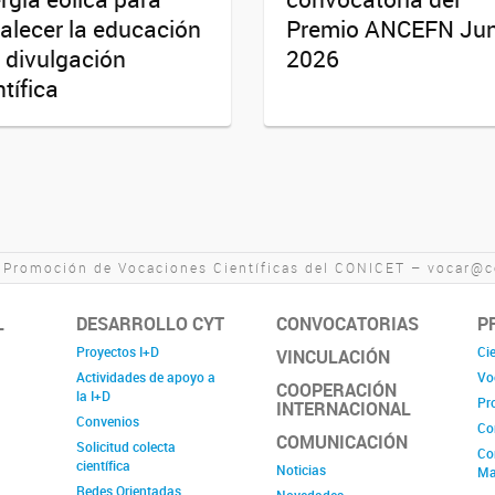
talecer la educación
Premio ANCEFN Jun
a divulgación
2026
ntífica
 Promoción de Vocaciones Científicas del CONICET – vocar@co
L
DESARROLLO CYT
CONVOCATORIAS
P
Proyectos I+D
Cie
VINCULACIÓN
Actividades de apoyo a
Vo
COOPERACIÓN
la I+D
Pr
INTERNACIONAL
Convenios
Co
COMUNICACIÓN
Solicitud colecta
Co
científica
Noticias
Ma
Redes Orientadas