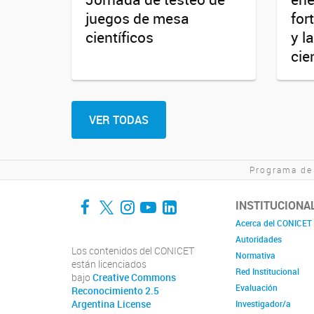
juegos de mesa
for
científicos
y l
cie
VER TODAS
Programa de
Facebook
Twitter
Instagram
YouTube
LinkedIn
INSTITUCIONA
Acerca del CONICET
Autoridades
Los contenidos del CONICET
Normativa
están licenciados
Red Institucional
bajo
Creative Commons
Evaluación
Reconocimiento 2.5
Argentina License
Investigador/a