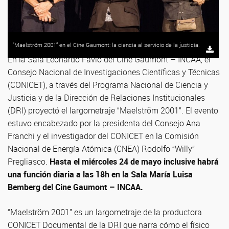
“Maelström 2001” en el Cine Gaumont: la ciencia al servicio de la justicia.
En la Sala Leonardo Favio del Cine Gaumont – INCAA, el
Consejo Nacional de Investigaciones Científicas y Técnicas
(CONICET), a través del Programa Nacional de Ciencia y
Justicia y de la Dirección de Relaciones Institucionales
(DRI) proyectó el largometraje “Maelström 2001”. El evento
estuvo encabezado por la presidenta del Consejo Ana
Franchi y el investigador del CONICET en la Comisión
Nacional de Energía Atómica (CNEA) Rodolfo “Willy”
Pregliasco.
Hasta el miércoles 24 de mayo inclusive habrá
una función diaria a las 18h en la Sala María Luisa
Bemberg del Cine Gaumont – INCAA.
“Maelström 2001” es un largometraje de la productora
CONICET Documental de la DRI que narra cómo el físico