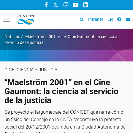
Facebook
Twitter
Instagram
YouTube
LinkedIn
Intranet
EN
Toggle
navigation
Noticias / “Maelström 2001” en el Cine Gaumont: la ciencia al
servicio de la justicia
CINE, CIENCIA Y JUSTICIA
“Maelström 2001” en el Cine
Gaumont: la ciencia al servicio
de la justicia
Se proyectó el largometraje del CONICET que narra cómo
un físico del Consejo en la CNEA reconstruyó la protesta
social del 20/12/2001 ocurrida en la Ciudad Autónoma de