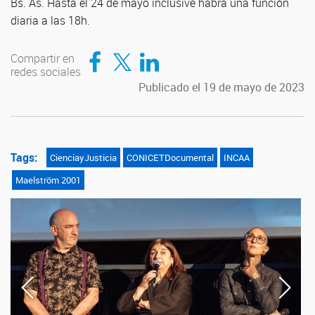
Bs. As. Hasta el 24 de mayo inclusive habrá una función
diaria a las 18h.
Compartir en Facebook
Compartir en Twitter
Compartir en LinkedIn
Compartir en
redes sociales
Publicado el 19 de mayo de 2023
Tags:
CienciayJusticia
CONICETDocumental
INCAA
Maelström 2001