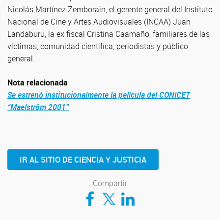
Nicolás Martínez Zemborain, el gerente general del Instituto
Nacional de Cine y Artes Audiovisuales (INCAA) Juan
Landaburu, la ex fiscal Cristina Caamaño, familiares de las
víctimas, comunidad científica, periodistas y público
general.
Nota relacionada
Se estrenó institucionalmente la película del CONICET
“Maelström 2001”
IR AL SITIO DE CIENCIA Y JUSTICIA
Compartir
Compartir en Facebook
Compartir en Twitter
Compartir en LinkedIn