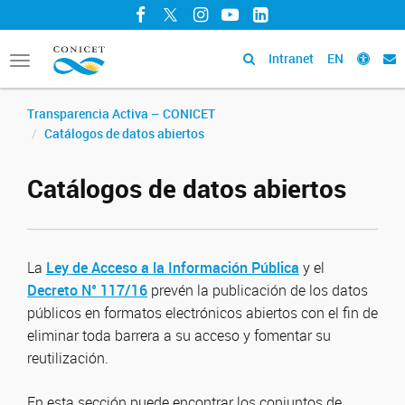
Facebook
Twitter
Instagram
YouTube
LinkedIn
Intranet
EN
Toggle
navigation
Transparencia Activa – CONICET
Catálogos de datos abiertos
Catálogos de datos abiertos
La
Ley de Acceso a la Información Pública
y el
Decreto N° 117/16
prevén la publicación de los datos
públicos en formatos electrónicos abiertos con el fin de
eliminar toda barrera a su acceso y fomentar su
reutilización.
En esta sección puede encontrar los conjuntos de