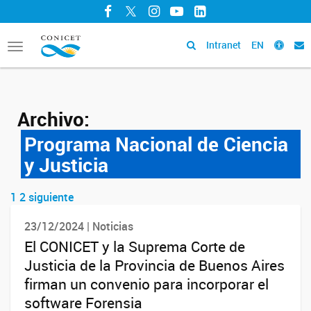
Facebook
Twitter
Instagram
YouTube
LinkedIn
Intranet
EN
Toggle
navigation
Archivo:
Programa Nacional de Ciencia
y Justicia
1
2
siguiente
Navegador de artículos
23/12/2024 | Noticias
El CONICET y la Suprema Corte de
Justicia de la Provincia de Buenos Aires
firman un convenio para incorporar el
software Forensia