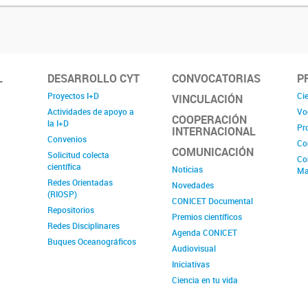
L
DESARROLLO CYT
CONVOCATORIAS
P
Proyectos I+D
Cie
VINCULACIÓN
Actividades de apoyo a
Vo
COOPERACIÓN
la I+D
Pr
INTERNACIONAL
Convenios
Co
COMUNICACIÓN
Solicitud colecta
Co
científica
Noticias
Ma
Redes Orientadas
Novedades
(RIOSP)
CONICET Documental
Repositorios
Premios científicos
Redes Disciplinares
Agenda CONICET
Buques Oceanográficos
Audiovisual
Iniciativas
Ciencia en tu vida