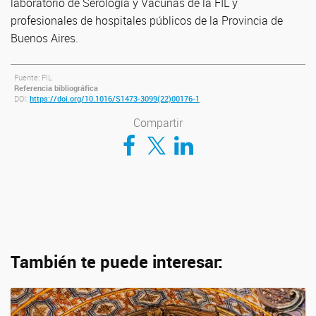
laboratorio de Serología y Vacunas de la FIL y
profesionales de hospitales públicos de la Provincia de
Buenos Aires.
Fuente: FIL
Referencia bibliográfica
DOI:
https://doi.org/10.1016/S1473-3099(22)00176-1
Compartir
Compartir en Facebook
Compartir en Twitter
Compartir en LinkedIn
También te puede interesar: