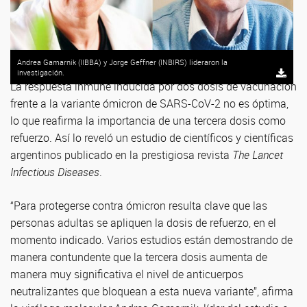
Andrea Gamarnik (IIBBA) y Jorge Geffner (INBIRS) lideraron la
investigación.
La respuesta inmune inducida por dos dosis de vacunación
frente a la variante ómicron de SARS-CoV-2 no es óptima,
lo que reafirma la importancia de una tercera dosis como
refuerzo. Así lo reveló un estudio de científicos y científicas
argentinos publicado en la prestigiosa revista
The Lancet
Infectious Diseases
.
“Para protegerse contra ómicron resulta clave que las
personas adultas se apliquen la dosis de refuerzo, en el
momento indicado. Varios estudios están demostrando de
manera contundente que la tercera dosis aumenta de
manera muy significativa el nivel de anticuerpos
neutralizantes que bloquean a esta nueva variante”, afirma