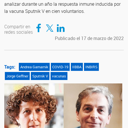
analizar durante un año la respuesta inmune inducida por
la vacuna Sputnik V en cien voluntarios.
Compartir en Facebook
Compartir en Twitter
Compartir en LinkedIn
Compartir en
redes sociales
Publicado el 17 de marzo de 2022
Tags:
Andrea Gamarnik
COVID-19
IIBBA
INBIRS
Jorge Geffner
Sputnik V
vacunas