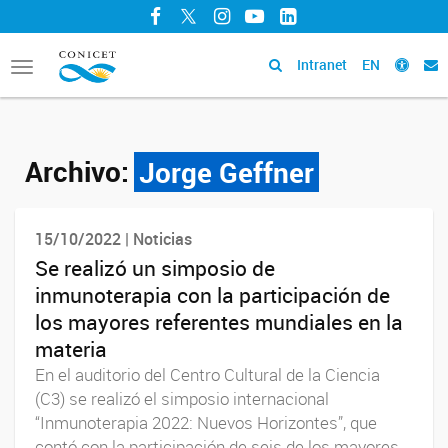
Facebook
Twitter
Instagram
YouTube
LinkedIn
Intranet
EN
Toggle
navigation
Archivo:
Jorge Geffner
15/10/2022 | Noticias
Se realizó un simposio de
inmunoterapia con la participación de
los mayores referentes mundiales en la
materia
En el auditorio del Centro Cultural de la Ciencia
(C3) se realizó el simposio internacional
“Inmunoterapia 2022: Nuevos Horizontes”, que
contó con la participación de seis de los mayores