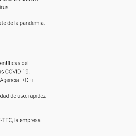
irus.
ate de la pandemia,
ntíficas del
rus COVID-19,
 Agencia I+D+i.
idad de uso, rapidez
Y-TEC, la empresa