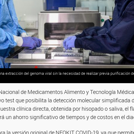
 extracción del genoma viral sin la necesidad de realizar previa purificación d
 Nacional de Medicamentos Alimento y Tecnología Médi
 test que posibilita la detección molecular simplificada 
uestra clínica directa, obtenida por hisopado o saliva, el 
rá un ahorro significativo de tiempos y de costos en el di
 la versión original de NEOKIT COVID-19, ya que permit