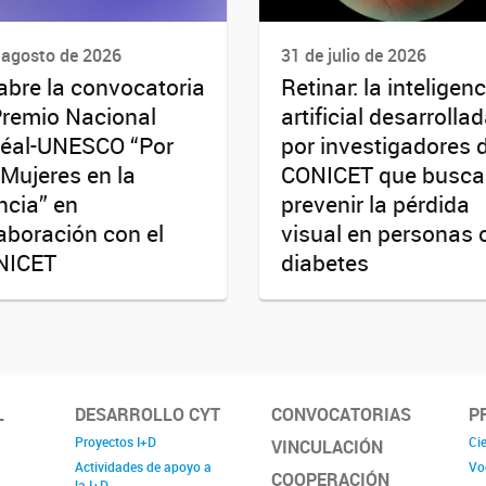
 agosto de 2026
31 de julio de 2026
abre la convocatoria
Retinar: la inteligenc
Premio Nacional
artificial desarrolla
réal-UNESCO “Por
por investigadores 
 Mujeres en la
CONICET que busca
ncia” en
prevenir la pérdida
aboración con el
visual en personas 
NICET
diabetes
L
DESARROLLO CYT
CONVOCATORIAS
P
Proyectos I+D
Cie
VINCULACIÓN
Actividades de apoyo a
Vo
COOPERACIÓN
la I+D