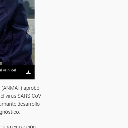
el ARN del
ca (ANMAT) aprobó
del virus SARS-CoV-
flamante desarrollo
agnóstico.
e una extracción