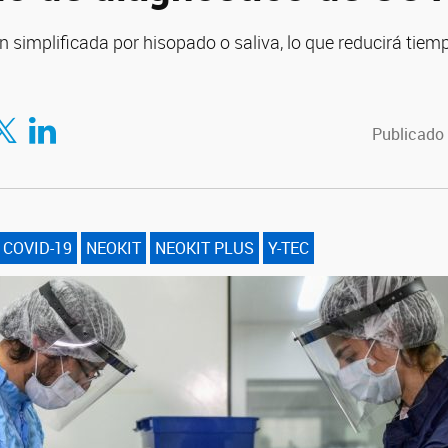
 simplificada por hisopado o saliva, lo que reducirá tiem
tir en Facebook
mpartir en Twitter
Compartir en LinkedIn
Publicado 
COVID-19
NEOKIT
NEOKIT PLUS
Y-TEC