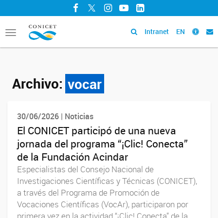
Facebook
Twitter
Instagram
YouTube
LinkedIn
Intranet
EN
Toggle
navigation
Archivo:
vocar
30/06/2026 | Noticias
El CONICET participó de una nueva
jornada del programa “¡Clic! Conecta”
de la Fundación Acindar
Especialistas del Consejo Nacional de
Investigaciones Científicas y Técnicas (CONICET),
a través del Programa de Promoción de
Vocaciones Científicas (VocAr), participaron por
primera vez en la actividad “¡Clic! Conecta” de la