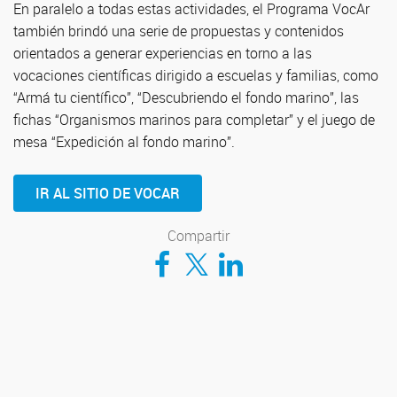
En paralelo a todas estas actividades, el Programa VocAr
también brindó una serie de propuestas y contenidos
orientados a generar experiencias en torno a las
vocaciones científicas dirigido a escuelas y familias, como
“Armá tu científico”, “Descubriendo el fondo marino”, las
fichas “Organismos marinos para completar” y el juego de
mesa “Expedición al fondo marino”.
IR AL SITIO DE VOCAR
Compartir
Compartir en Facebook
Compartir en Twitter
Compartir en LinkedIn