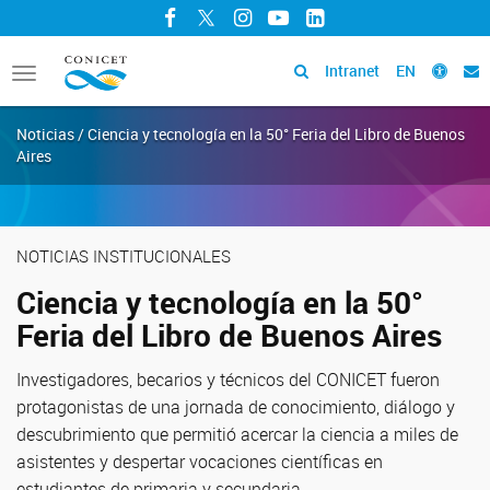
Facebook
Twitter
Instagram
YouTube
LinkedIn
Intranet
EN
Toggle
navigation
Noticias / Ciencia y tecnología en la 50° Feria del Libro de Buenos
Aires
NOTICIAS INSTITUCIONALES
Ciencia y tecnología en la 50°
Feria del Libro de Buenos Aires
Investigadores, becarios y técnicos del CONICET fueron
protagonistas de una jornada de conocimiento, diálogo y
descubrimiento que permitió acercar la ciencia a miles de
asistentes y despertar vocaciones científicas en
estudiantes de primaria y secundaria.