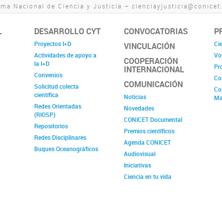
ma Nacional de Ciencia y Justicia – cienciayjusticia@conicet
L
DESARROLLO CYT
CONVOCATORIAS
P
Proyectos I+D
Cie
VINCULACIÓN
Actividades de apoyo a
Vo
COOPERACIÓN
la I+D
Pr
INTERNACIONAL
Convenios
Co
COMUNICACIÓN
Solicitud colecta
Co
científica
Noticias
Ma
Redes Orientadas
Novedades
(RIOSP)
CONICET Documental
Repositorios
Premios científicos
Redes Disciplinares
Agenda CONICET
Buques Oceanográficos
Audiovisual
Iniciativas
Ciencia en tu vida