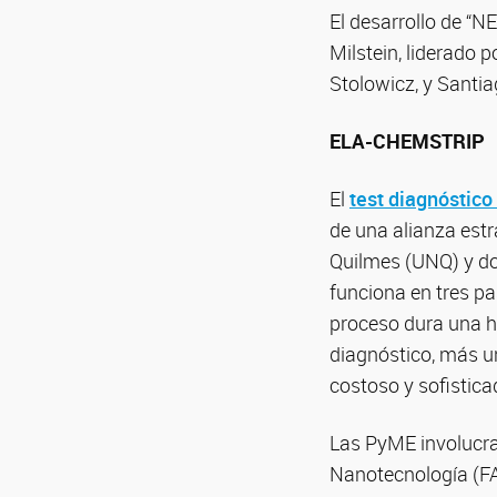
El desarrollo de “N
Milstein, liderado 
Stolowicz, y Santi
ELA-CHEMSTRIP
El
test diagnóstico
de una alianza est
Quilmes (UNQ) y do
funciona en tres pa
proceso dura una ho
diagnóstico, más un
costoso y sofistica
Las PyME involucr
Nanotecnología (FA