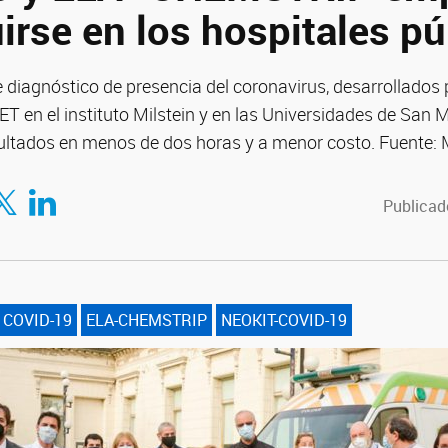
uirse en los hospitales p
de diagnóstico de presencia del coronavirus, desarrollados p
ET en el instituto Milstein y en las Universidades de San 
sultados en menos de dos horas y a menor costo. Fuente
tir en Facebook
mpartir en Twitter
Compartir en LinkedIn
Publicado
COVID-19
ELA-CHEMSTRIP
NEOKIT-COVID-19