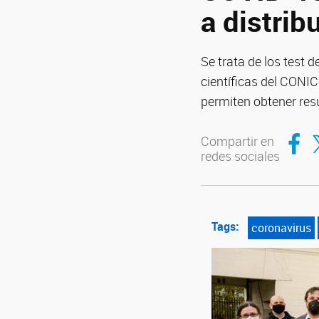
a distrib
Se trata de los test 
científicas del CONIC
permiten obtener re
Compar
Co
Compartir en
redes sociales
Tags:
coronavirus