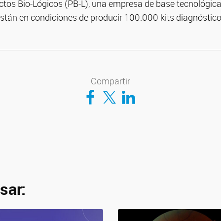
tos Bio-Lógicos (PB-L), una empresa de base tecnológica
stán en condiciones de producir 100.000 kits diagnóstic
Compartir
Compartir en Facebook
Compartir en Twitter
Compartir en LinkedIn
sar: