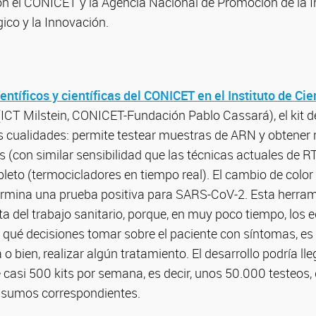
n el CONICET y la Agencia Nacional de Promoción de la In
ico y la Innovación.
entíficos y científicas del CONICET en el Instituto de Ci
ICT Milstein, CONICET-Fundación Pablo Cassará), el kit d
s cualidades: permite testear muestras de ARN y obtener 
(con similar sensibilidad que las técnicas actuales de R
to (termocicladores en tiempo real). El cambio de color 
termina una prueba positiva para SARS-CoV-2. Esta herrami
ta del trabajo sanitario, porque, en muy poco tiempo, los 
e qué decisiones tomar sobre el paciente con síntomas, es 
ta o bien, realizar algún tratamiento. El desarrollo podría ll
 casi 500 kits por semana, es decir, unos 50.000 testeos,
insumos correspondientes.