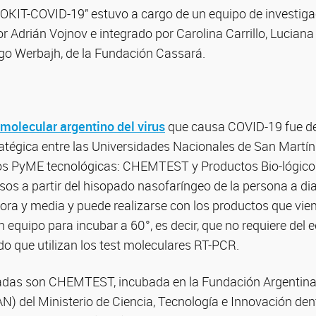
EOKIT-COVID-19” estuvo a cargo de un equipo de investiga
por Adrián Vojnov e integrado por Carolina Carrillo, Lucian
ago Werbajh, de la Fundación Cassará.
 molecular argentino del virus
que causa COVID-19 fue des
ratégica entre las Universidades Nacionales de San Mart
s PyME tecnológicas: CHEMTEST y Productos Bio-lógicos S
sos a partir del hisopado nasofaríngeo de la persona a dia
ra y media y puede realizarse con los productos que viene
 equipo para incubar a 60°, es decir, que no requiere del
do que utilizan los test moleculares RT-PCR.
adas son CHEMTEST, incubada en la Fundación Argentina
N) del Ministerio de Ciencia, Tecnología e Innovación de