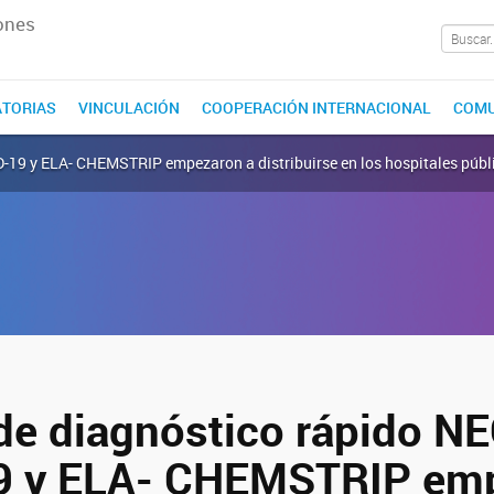
ones
TORIAS
VINCULACIÓN
COOPERACIÓN INTERNACIONAL
COMU
D-19 y ELA- CHEMSTRIP empezaron a distribuirse en los hospitales públ
 de diagnóstico rápido N
9 y ELA- CHEMSTRIP em