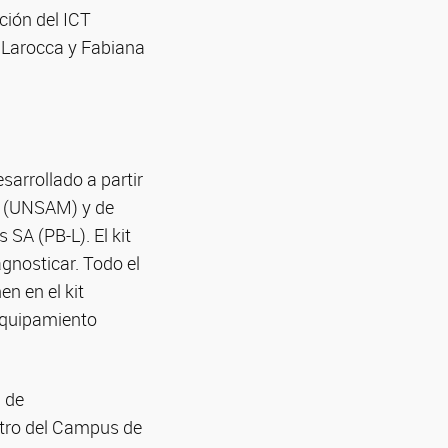
ción del ICT
a Larocca y Fabiana
arrollado a partir
ín (UNSAM) y de
A (PB-L). El kit
gnosticar. Todo el
n en el kit
 equipamiento
 de
ntro del Campus de