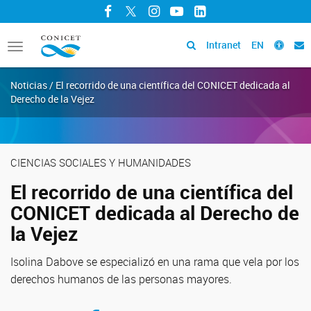
Facebook
Twitter
Instagram
YouTube
LinkedIn
Intranet
EN
Toggle
navigation
Noticias / El recorrido de una científica del CONICET dedicada al
Derecho de la Vejez
CIENCIAS SOCIALES Y HUMANIDADES
El recorrido de una científica del
CONICET dedicada al Derecho de
la Vejez
Isolina Dabove se especializó en una rama que vela por los
derechos humanos de las personas mayores.
Compartir en Facebook
Compartir en Twitter
Compartir en LinkedIn