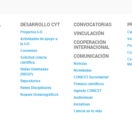
L
DESARROLLO CYT
CONVOCATORIAS
P
Proyectos I+D
Cie
VINCULACIÓN
Actividades de apoyo a
Vo
COOPERACIÓN
la I+D
Pr
INTERNACIONAL
Convenios
Co
COMUNICACIÓN
Solicitud colecta
Co
científica
Noticias
Ma
Redes Orientadas
Novedades
(RIOSP)
CONICET Documental
Repositorios
Premios científicos
Redes Disciplinares
Agenda CONICET
Buques Oceanográficos
Audiovisual
Iniciativas
Ciencia en tu vida