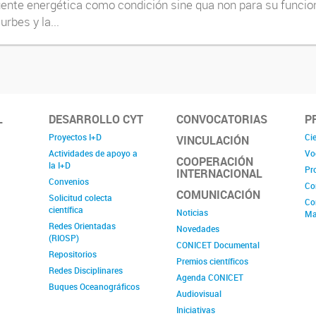
fuente energética como condición sine qua non para su funcio
rbes y la...
L
DESARROLLO CYT
CONVOCATORIAS
P
Proyectos I+D
Cie
VINCULACIÓN
Actividades de apoyo a
Vo
COOPERACIÓN
la I+D
Pr
INTERNACIONAL
Convenios
Co
COMUNICACIÓN
Solicitud colecta
Co
científica
Noticias
Ma
Redes Orientadas
Novedades
(RIOSP)
CONICET Documental
Repositorios
Premios científicos
Redes Disciplinares
Agenda CONICET
Buques Oceanográficos
Audiovisual
Iniciativas