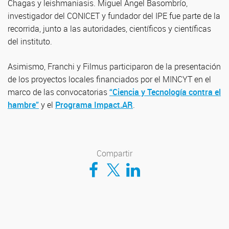
Chagas y leishmaniasis. Miguel Ángel Basombrío,
investigador del CONICET y fundador del IPE fue parte de la
recorrida, junto a las autoridades, científicos y científicas
del instituto.
Asimismo, Franchi y Filmus participaron de la presentación
de los proyectos locales financiados por el MINCYT en el
marco de las convocatorias
“Ciencia y Tecnología contra el
hambre”
y el
Programa Impact.AR
.
Compartir
Compartir en Facebook
Compartir en Twitter
Compartir en LinkedIn