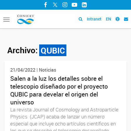
Facebook
Twitter
Instagram
YouTube
LinkedIn
Intranet
EN
Toggle
navigation
Archivo:
QUBIC
21/04/2022 | Noticias
Salen a la luz los detalles sobre el
telescopio diseñado por el proyecto
QUBIC para develar el origen del
universo
La revista Journal of Cosmology and Astroparticle
Physics (JCAP) acaba de lanzar un número
especial que incluye ocho artículos científicos en
los que se describe el telescopio desarrollado