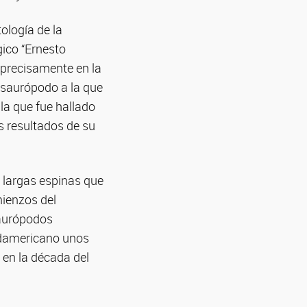
ología de la
ico “Ernesto
 precisamente en la
 saurópodo a la que
la que fue hallado
os resultados de su
r largas espinas que
mienzos del
saurópodos
sudamericano unos
 en la década del