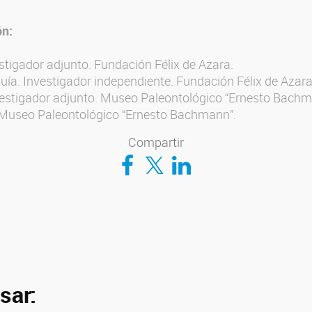
ón:
estigador adjunto. Fundación Félix de Azara.
ía. Investigador independiente. Fundación Félix de Azara
nvestigador adjunto. Museo Paleontológico “Ernesto Bachm
 Museo Paleontológico “Ernesto Bachmann”.
Compartir
Compartir en Facebook
Compartir en Twitter
Compartir en LinkedIn
sar: