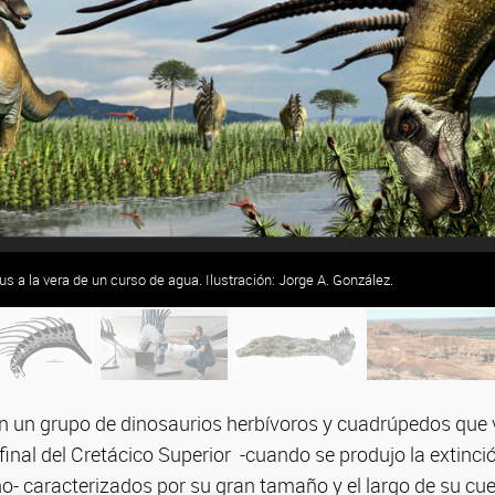
 a la vera de un curso de agua. Ilustración: Jorge A. González.
 un grupo de dinosaurios herbívoros y cuadrúpedos que vi
l final del Cretácico Superior -cuando se produjo la extinc
- caracterizados por su gran tamaño y el largo de su cuel