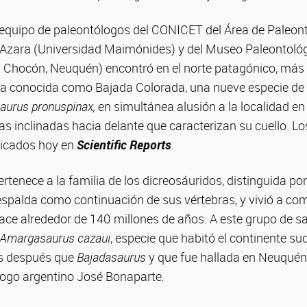
equipo de paleontólogos del CONICET del Área de Paleont
 Azara (Universidad Maimónides) y del Museo Paleontológ
l Chocón, Neuquén) encontró en el norte patagónico, más
a conocida como Bajada Colorada, una nueve especie de
aurus pronuspinax,
en simultánea alusión a la localidad en 
nas inclinadas hacia delante que caracterizan su cuello. L
licados hoy en
Scientific Reports
.
rtenece a la familia de los dicreosáuridos, distinguida po
espalda como continuación de sus vértebras, y vivió a co
 hace alrededor de 140 millones de años. A este grupo de 
Amargasaurus cazaui
, especie que habitó el continente 
os después que
Bajadasaurus
y que fue hallada en Neuquén
ólogo argentino José Bonaparte
.