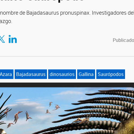
l nombre de Bajadasaurus pronuspinax. Investigadores d
lazgo.
tir en Facebook
mpartir en Twitter
Compartir en LinkedIn
Publicado
Azara
Bajadasaurus
dinosaurios
Gallina
Saurópodos