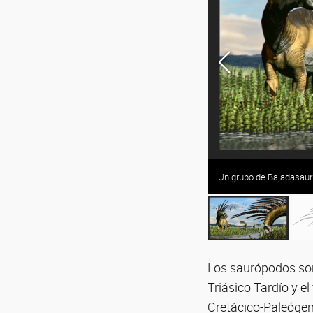
estigadores.
Un grupo de Bajadasaurus
Los saurópodos son
Triásico Tardío y e
Cretácico-Paleógeno