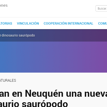
ones
TORIAS
VINCULACIÓN
COOPERACIÓN INTERNACIONAL
COMU
e dinosaurio saurópodo
NATURALES
an en Neuquén una nuev
aurio saurópodo