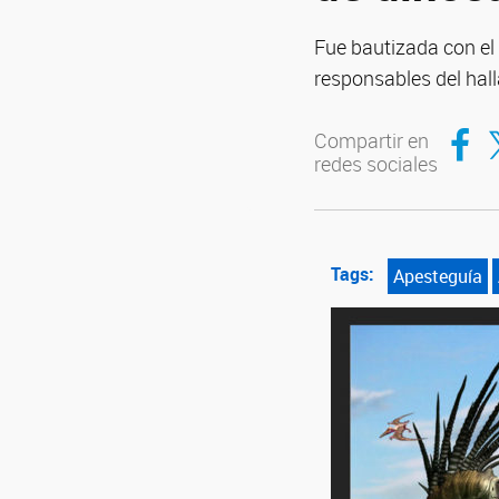
Fue bautizada con e
responsables del hal
Compar
Co
Compartir en
redes sociales
Tags:
Apesteguía