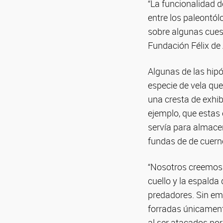
“La funcionalidad d
entre los paleontól
sobre algunas cuest
Fundación Félix de 
Algunas de las hip
especie de vela qu
una cresta de exhib
ejemplo, que estas
servía para almace
fundas de de cuern
“Nosotros creemos 
cuello y la espalda
predadores. Sin em
forradas únicamente
al ser atacados por