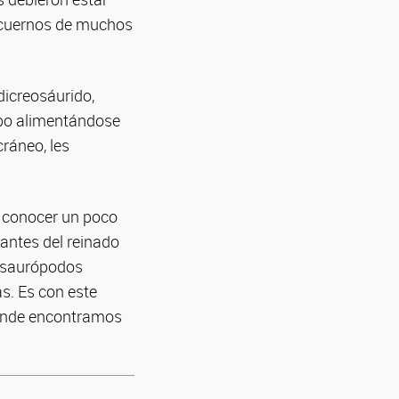
s cuernos de muchos
dicreosáurido,
mpo alimentándose
cráneo, les
e conocer un poco
antes del reinado
s saurópodos
s. Es con este
donde encontramos