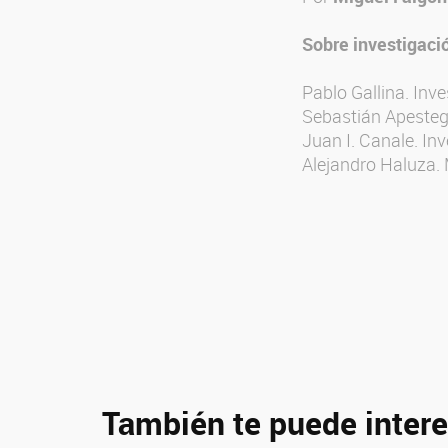
Sobre investigaci
Pablo Gallina. Inv
Sebastián Apestegu
Juan I. Canale. I
Alejandro Haluza.
También te puede intere