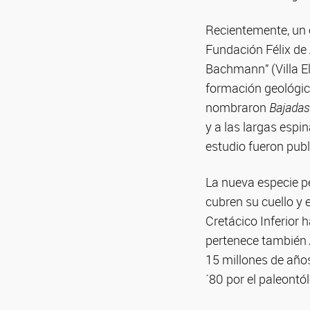
Recientemente, un 
Fundación Félix de
Bachmann” (Villa E
formación geológic
nombraron
Bajadas
y a las largas espi
estudio fueron pub
La nueva especie pe
cubren su cuello y 
Cretácico Inferior
pertenece también
15 millones de añ
´80 por el paleont