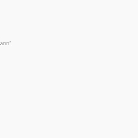
.
ann”.