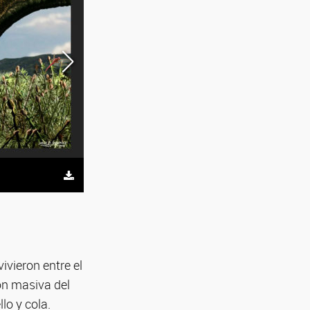
: Silueta de la cabeza y cuello de Bajadasaurus pronu
González.
vieron entre el
ión masiva del
lo y cola.