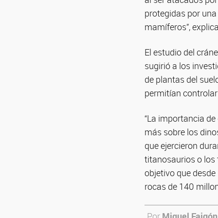
protegidas por una
mamíferos”, explica
El estudio del crán
sugirió a los inve
de plantas del suel
permitían controlar
“La importancia de 
más sobre los dino
que ejercieron dur
titanosaurios o lo
objetivo que desd
rocas de 140 millon
Por
Miguel Faigón