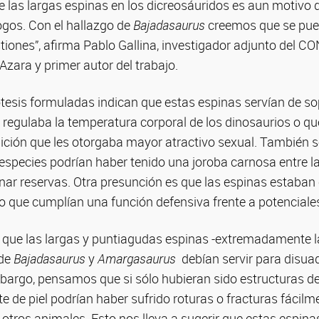
e las largas espinas en los dicreosáuridos es aun motivo 
ogos. Con el hallazgo de
Bajadasaurus
creemos que se pued
iones”, afirma Pablo Gallina, investigador adjunto del C
Azara y primer autor del trabajo.
ótesis formuladas indican que estas espinas servían de s
e regulaba la temperatura corporal de los dinosaurios o 
ición que les otorgaba mayor atractivo sexual. También s
 especies podrían haber tenido una joroba carnosa entre l
nar reservas. Otra presunción es que las espinas estaban
o que cumplían una función defensiva frente a potenciale
que las largas y puntiagudas espinas -extremadamente lar
 de
Bajadasaurus
y
Amargasaurus
debían servir para disuad
bargo, pensamos que si sólo hubieran sido estructuras 
 de piel podrían haber sufrido roturas o fracturas fácilm
 otros animales. Esto nos lleva a sugerir que estas espina