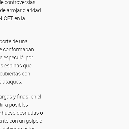
de controversias
e arrojar claridad
ONICET en la
oporte de una
que conformaban
e especuló, por
as espinas que
 cubiertas con
s ataques.
gas y finas- en el
ir a posibles
de hueso desnudas o
ente con un golpe o
s debieron estar