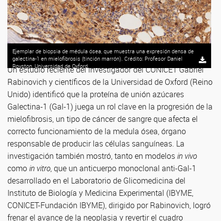
Ejemplar de biopsia de médula ósea, que muestra una expresión densa de
galectina-1 en mielofibrosis (tinción marrón). Crédito: Profesor Daniel
Royston, Universidad de Oxford.
Un estudio reciente del investigador del CONICET Gabriel
Rabinovich y científicos de la Universidad de Oxford (Reino
Unido) identificó que la proteína de unión azúcares
Galectina-1 (Gal-1) juega un rol clave en la progresión de la
mielofibrosis, un tipo de cáncer de sangre que afecta el
correcto funcionamiento de la medula ósea, órgano
responsable de producir las células sanguíneas. La
investigación también mostró, tanto en modelos
in vivo
como
in vitro
, que un anticuerpo monoclonal anti-Gal-1
desarrollado en el Laboratorio de Glicomedicina del
Instituto de Biología y Medicina Experimental (IBYME,
CONICET-Fundación IBYME), dirigido por Rabinovich, logró
frenar el avance de la neoplasia y revertir el cuadro