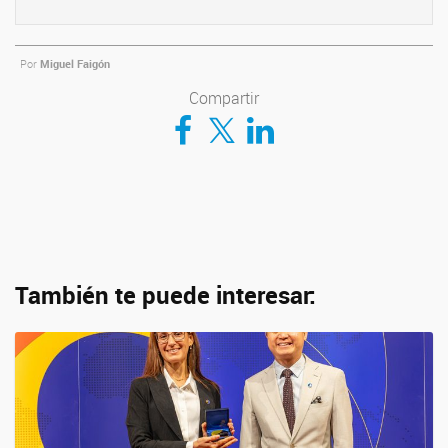
Por
Miguel Faigón
Compartir
Compartir en Facebook
Compartir en Twitter
Compartir en LinkedIn
También te puede interesar: