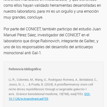
como ellos hayan validado herramientas desarrolladas en
nuestro laboratorio, para mí es un orgullo y una emoción
muy grandes, concluye.
Por parte del CONICET, también participo del estudio Juan
Manuel Pérez Sáez, investigador del CONICET en el
laboratorio que dirige Rabinovich, integrante de Galtec, y
uno de los responsables del desarrollo del anticuerpo
monoclonal anti Gal-1.
Referencia bibliográfica:
Li, R., Colombo, M., Wang, G., Rodriguez-Romera, A., Benlabiod, C.,
Jooss, N. J., … & Psaila, B. (2024). A proinflammatory stem cell
niche drives myelofibrosis through a targetable galectin-1
axis.
Science translational medicine
,
16
(768), eadj7552.
DOI:
10.1126/scitranslmed.adj755