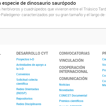
 especie de dinosaurio saurópodo
erbívoros y cuadrúpedos que vivieron entre el Triásico Tardí
o-Paleógeno- caracterizados por su gran tamaño y el largo de 
L
DESARROLLO CYT
CONVOCATORIAS
P
Proyectos I+D
Cie
VINCULACIÓN
Actividades de apoyo a
Vo
COOPERACIÓN
la I+D
Pr
INTERNACIONAL
Convenios
Co
COMUNICACIÓN
Solicitud colecta
Co
científica
Noticias
Ma
Redes Orientadas
Novedades
(RIOSP)
CONICET Documental
Repositorios
Premios científicos
Redes Disciplinares