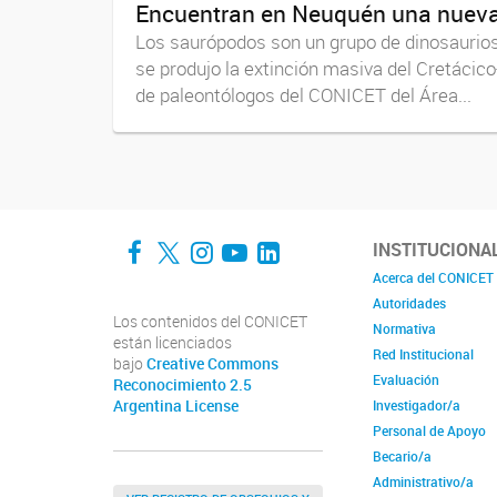
Encuentran en Neuquén una nueva
Los saurópodos son un grupo de dinosaurios h
se produjo la extinción masiva del Cretácic
de paleontólogos del CONICET del Área...
Facebook
Twitter
Instagram
YouTube
LinkedIn
INSTITUCIONA
Acerca del CONICET
Autoridades
Los contenidos del CONICET
Normativa
están licenciados
Red Institucional
bajo
Creative Commons
Evaluación
Reconocimiento 2.5
Argentina License
Investigador/a
Personal de Apoyo
Becario/a
Administrativo/a