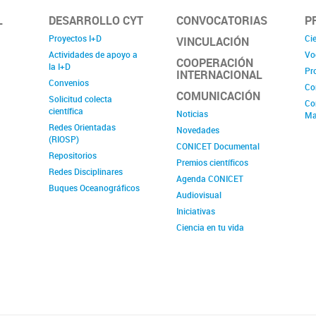
L
DESARROLLO CYT
CONVOCATORIAS
P
Proyectos I+D
Cie
VINCULACIÓN
Actividades de apoyo a
Vo
COOPERACIÓN
la I+D
Pr
INTERNACIONAL
Convenios
Co
COMUNICACIÓN
Solicitud colecta
Co
científica
Noticias
Ma
Redes Orientadas
Novedades
(RIOSP)
CONICET Documental
Repositorios
Premios científicos
Redes Disciplinares
Agenda CONICET
Buques Oceanográficos
Audiovisual
Iniciativas
Ciencia en tu vida