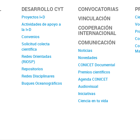
L
DESARROLLO CYT
CONVOCATORIAS
P
Proyectos I+D
Cie
VINCULACIÓN
Actividades de apoyo a
Vo
COOPERACIÓN
la I+D
Pr
INTERNACIONAL
Convenios
Co
COMUNICACIÓN
Solicitud colecta
Co
científica
Noticias
Ma
Redes Orientadas
Novedades
(RIOSP)
CONICET Documental
Repositorios
Premios científicos
Redes Disciplinares
Agenda CONICET
Buques Oceanográficos
Audiovisual
Iniciativas
Ciencia en tu vida