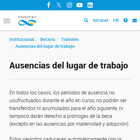
Facebook
Twitter
Instagram
YouTube
LinkedIn
Intranet
EN
Toggle
navigation
Institucional
Becario
Trámites
Ausencias del lugar de trabajo
Ausencias del lugar de trabajo
En todos los casos, los períodos de ausencia no
usufructuados durante el año en curso, no podrán ser
transferidos ni acumulados para el año siguiente, ni
tampoco darán derecho a prórrogas de la beca
(excepto en las ausencias por maternidad y adopción).
Estos períodos caducarán automáticamente con la