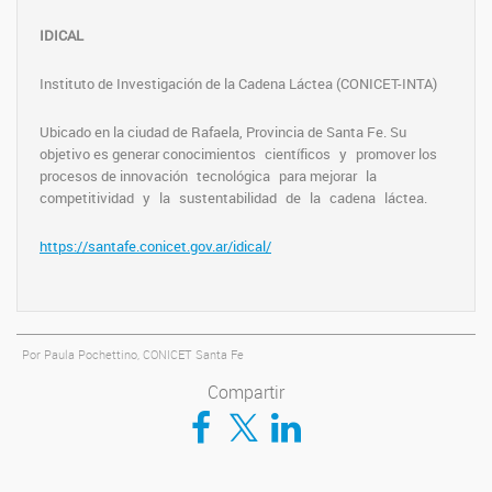
IDICAL
Instituto de Investigación de la Cadena Láctea (CONICET-INTA)
Ubicado en la ciudad de Rafaela, Provincia de Santa Fe. Su
objetivo es generar conocimientos científicos y promover los
procesos de innovación tecnológica para mejorar la
competitividad y la sustentabilidad de la cadena láctea.
https://santafe.conicet.gov.ar/idical/
Por Paula Pochettino, CONICET Santa Fe
Compartir
Compartir en Facebook
Compartir en Twitter
Compartir en LinkedIn