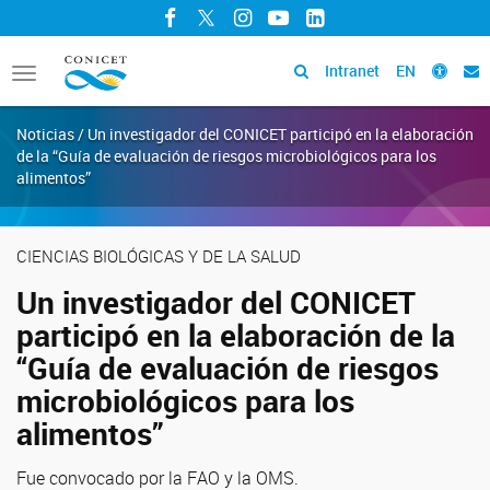
Facebook
Twitter
Instagram
YouTube
LinkedIn
Intranet
EN
Toggle
navigation
Noticias / Un investigador del CONICET participó en la elaboración
de la “Guía de evaluación de riesgos microbiológicos para los
alimentos”
CIENCIAS BIOLÓGICAS Y DE LA SALUD
Un investigador del CONICET
participó en la elaboración de la
“Guía de evaluación de riesgos
microbiológicos para los
alimentos”
Fue convocado por la FAO y la OMS.