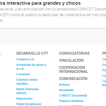
ra interactiva para grandes y chicos
secutiva- y en articulación con su productora CONICET Docum
CET) invitó al público a participar de modo activo en tres e
e...
L
DESARROLLO CYT
CONVOCATORIAS
P
Proyectos I+D
Cie
VINCULACIÓN
Actividades de apoyo a
Vo
COOPERACIÓN
la I+D
Pr
INTERNACIONAL
Convenios
Co
COMUNICACIÓN
Solicitud colecta
Co
científica
Noticias
Ma
Redes Orientadas
Novedades
(RIOSP)
CONICET Documental
Repositorios
Premios científicos
Redes Disciplinares