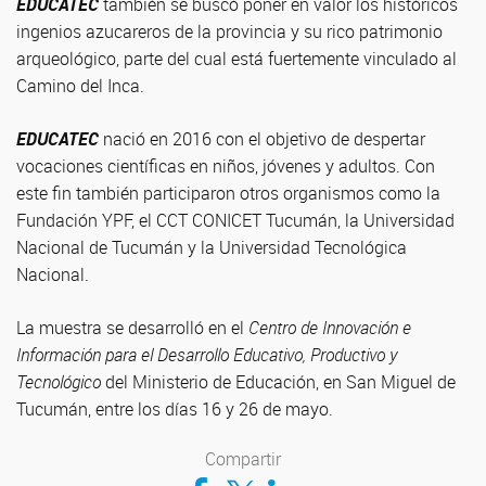
EDUCATEC
también se buscó poner en valor los históricos
ingenios azucareros de la provincia y su rico patrimonio
arqueológico, parte del cual está fuertemente vinculado al
Camino del Inca.
EDUCATEC
nació en 2016 con el objetivo de despertar
vocaciones científicas en niños, jóvenes y adultos. Con
este fin también participaron otros organismos como la
Fundación YPF, el CCT CONICET Tucumán, la Universidad
Nacional de Tucumán y la Universidad Tecnológica
Nacional.
La muestra se desarrolló en el
Centro
de Innovación e
Información para el Desarrollo Educativo, Productivo y
Tecnológico
del Ministerio de Educación, en San Miguel de
Tucumán, entre los días 16 y 26 de mayo.
Compartir
Compartir en Facebook
Compartir en Twitter
Compartir en LinkedIn