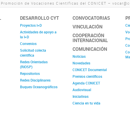
 Promoción de Vocaciones Científicas del CONICET – vocar@co
L
DESARROLLO CYT
CONVOCATORIAS
P
Proyectos I+D
Cie
VINCULACIÓN
Actividades de apoyo a
Vo
COOPERACIÓN
la I+D
Pr
INTERNACIONAL
Convenios
Co
COMUNICACIÓN
Solicitud colecta
Co
científica
Noticias
Ma
Redes Orientadas
Novedades
(RIOSP)
CONICET Documental
Repositorios
Premios científicos
Redes Disciplinares
Agenda CONICET
Buques Oceanográficos
Audiovisual
Iniciativas
Ciencia en tu vida