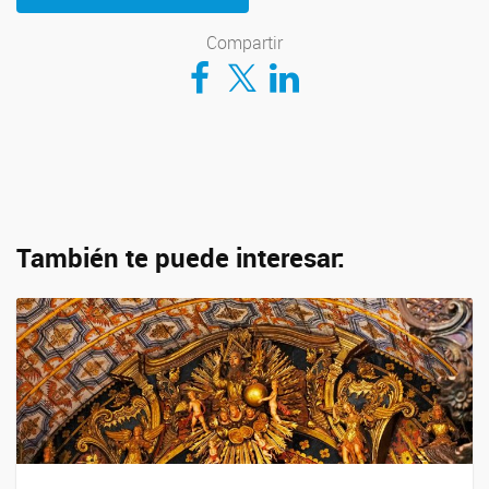
Compartir
Compartir en Facebook
Compartir en Twitter
Compartir en LinkedIn
También te puede interesar: