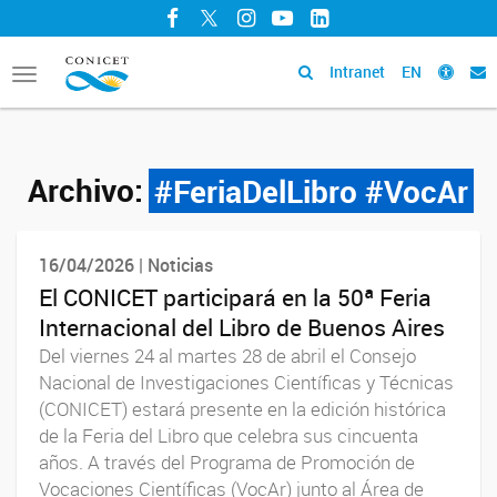
Facebook
Twitter
Instagram
YouTube
LinkedIn
Intranet
EN
Toggle
navigation
Archivo:
#FeriaDelLibro #VocAr
16/04/2026 | Noticias
El CONICET participará en la 50ª Feria
Internacional del Libro de Buenos Aires
Del viernes 24 al martes 28 de abril el Consejo
Nacional de Investigaciones Científicas y Técnicas
(CONICET) estará presente en la edición histórica
de la Feria del Libro que celebra sus cincuenta
años. A través del Programa de Promoción de
Vocaciones Científicas (VocAr) junto al Área de