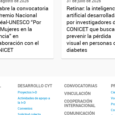
 agosto de 2026
31 de julio de 2026
abre la convocatoria
Retinar: la inteligenc
Premio Nacional
artificial desarrolla
réal-UNESCO “Por
por investigadores 
 Mujeres en la
CONICET que busca
ncia” en
prevenir la pérdida
aboración con el
visual en personas 
NICET
diabetes
L
DESARROLLO CYT
CONVOCATORIAS
P
Proyectos I+D
Cie
VINCULACIÓN
Actividades de apoyo a
Vo
COOPERACIÓN
la I+D
Pr
INTERNACIONAL
Convenios
Co
COMUNICACIÓN
Solicitud colecta