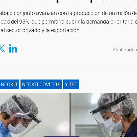
abajo conjunto avanzan con la producción de un millón de
dad del 95%, que permitiría cubrir la demanda prioritaria 
al sector privado y la exportación.
tir en Facebook
mpartir en Twitter
Compartir en LinkedIn
Publicado 
NEOKIT
NEOKIT-COVID-19
Y-TEC