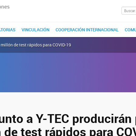
ones
TORIAS
VINCULACIÓN
COOPERACIÓN INTERNACIONAL
COMU
 millón de test rápidos para COVID-19
unto a Y-TEC producirán
n de test rápidos para C