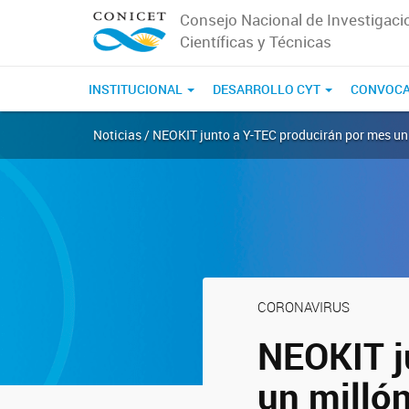
Consejo Nacional de Investigaci
Científicas y Técnicas
INSTITUCIONAL
DESARROLLO CYT
CONVOCA
Noticias / NEOKIT junto a Y-TEC producirán por mes un
CORONAVIRUS
NEOKIT j
un milló