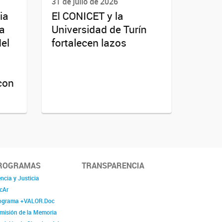
31 de julio de 2026
ia
El CONICET y la
da
Universidad de Turín
del
fortalecen lazos
con
ROGRAMAS
TRANSPARENCIA
ncia y Justicia
cAr
ograma +VALOR.Doc
misión de la Memoria