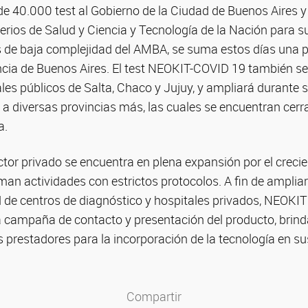
l de 40.000 test al Gobierno de la Ciudad de Buenos Aires 
erios de Salud y Ciencia y Tecnología de la Nación para su
es de baja complejidad del AMBA, se suma estos días una p
ncia de Buenos Aires. El test NEOKIT-COVID 19 también s
les públicos de Salta, Chaco y Jujuy, y ampliará durante 
al a diversas provincias más, las cuales se encuentran cer
a.
tor privado se encuentra en plena expansión por el creci
an actividades con estrictos protocolos. A fin de ampliar
d de centros de diagnóstico y hospitales privados, NEOKI
a campaña de contacto y presentación del producto, brin
os prestadores para la incorporación de la tecnología en s
Compartir
Compartir en Facebook
Compartir en Twitter
Compartir en LinkedIn