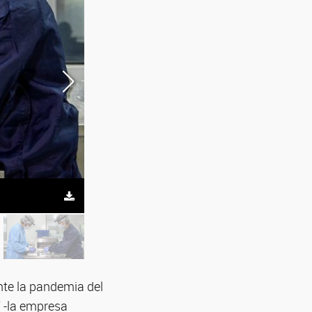
Científicos/as durante el desarrollo de los test rápi
nte la pandemia del
T -la empresa