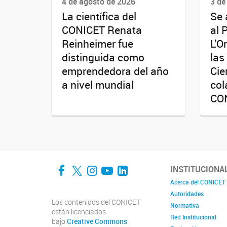
4 de agosto de 2026
3 de
La científica del
Se 
CONICET Renata
al 
Reinheimer fue
L’O
distinguida como
las
emprendedora del año
Cie
a nivel mundial
col
CO
Facebook
Twitter
Instagram
YouTube
LinkedIn
INSTITUCIONA
Acerca del CONICET
Autoridades
Los contenidos del CONICET
Normativa
están licenciados
Red Institucional
bajo
Creative Commons