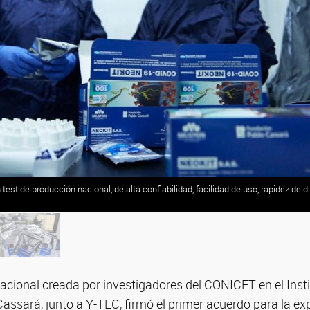
st de producción nacional, de alta confiabilidad, facilidad de uso, rapidez de d
ional creada por investigadores del CONICET en el Instit
assará, junto a Y-TEC, firmó el primer acuerdo para la exp