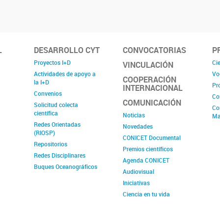
L
DESARROLLO CYT
CONVOCATORIAS
P
Proyectos I+D
Cie
VINCULACIÓN
Actividades de apoyo a
Vo
COOPERACIÓN
la I+D
Pr
INTERNACIONAL
Convenios
Co
COMUNICACIÓN
Solicitud colecta
Co
científica
Noticias
Ma
Redes Orientadas
Novedades
(RIOSP)
CONICET Documental
Repositorios
Premios científicos
Redes Disciplinares
Agenda CONICET
Buques Oceanográficos
Audiovisual
Iniciativas
Ciencia en tu vida