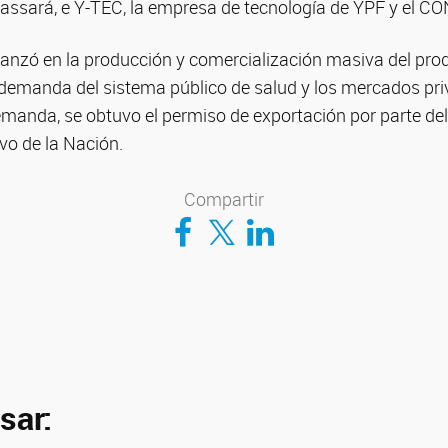
Cassará, e Y-TEC, la empresa de tecnología de YPF y el C
anzó en la producción y comercialización masiva del prod
a demanda del sistema público de salud y los mercados pri
manda, se obtuvo el permiso de exportación por parte del
vo de la Nación.
Compartir
Compartir en Facebook
Compartir en Twitter
Compartir en LinkedIn
sar: