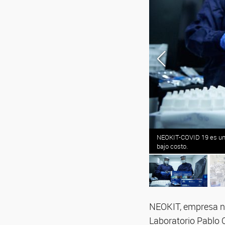
facilidad de uso, rapidez de diagnóstico y
NEOKIT-COVID 19 es un te
bajo costo.
NEOKIT, empresa nac
Laboratorio Pablo C