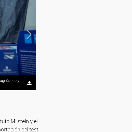
iagnóstico y
NEOKIT-COVID 19 es un test de producción nacional, de
bajo costo.
uto Milstein y el
ortación del test