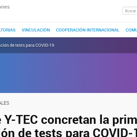
ones
TORIAS
VINCULACIÓN
COOPERACIÓN INTERNACIONAL
COMU
ación de tests para COVID-19
ALES
 Y-TEC concretan la pri
ión de tests para COVID-