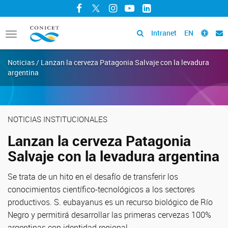
Facebook
Twitter
Instagram
YouTube
LinkedIn
Intranet
EN
Toggle
navigation
Noticias / Lanzan la cerveza Patagonia Salvaje con la levadura
argentina
NOTICIAS INSTITUCIONALES
Lanzan la cerveza Patagonia
Salvaje con la levadura argentina
Se trata de un hito en el desafío de transferir los
conocimientos científico-tecnológicos a los sectores
productivos. S. eubayanus es un recurso biológico de Río
Negro y permitirá desarrollar las primeras cervezas 100%
argentinas con identidad regional.