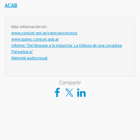
ACAB
Más información en:
www.conicet.gov.ar/cienciaycerveza
www.ipatec.conicet.gob.ar
Informe “Del Bosque a la Industria: La Odisea de una Levadura
Patagónica”
Material audiovisual
Compartir
Compartir en Facebook
Compartir en Twitter
Compartir en LinkedIn