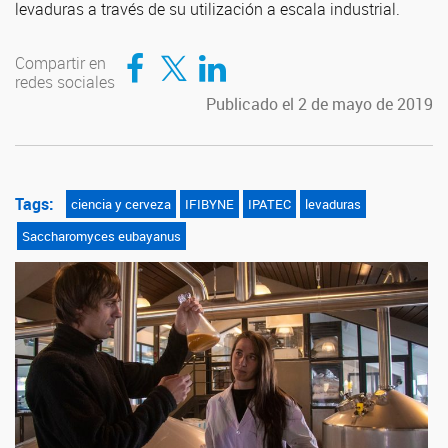
levaduras a través de su utilización a escala industrial.
Compartir en Facebook
Compartir en Twitter
Compartir en LinkedIn
Compartir en
redes sociales
Publicado el 2 de mayo de 2019
Tags:
ciencia y cerveza
IFIBYNE
IPATEC
levaduras
Saccharomyces eubayanus