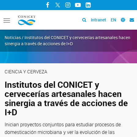
Facebook
Twitter
Instagram
YouTube
LinkedIn
Intranet
EN
Toggle
navigation
Noticias / Institutos del CONICET y cervecerías artesanales hacen
sinergia a través de acciones de I+D
CIENCIA Y CERVEZA
Institutos del CONICET y
cervecerías artesanales hacen
sinergia a través de acciones de
I+D
Inician proyectos conjuntos para estudiar procesos de
domesticación microbiana y ver la evolución de las