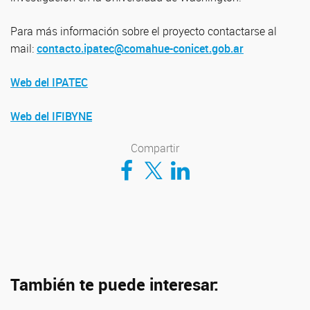
Para más información sobre el proyecto contactarse al
mail:
contacto.ipatec@comahue-conicet.gob.ar
Web del IPATEC
Web del IFIBYNE
Compartir
Compartir en Facebook
Compartir en Twitter
Compartir en LinkedIn
También te puede interesar: