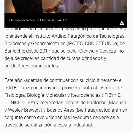
Foto: gentileza Martín Moliné del IPATEC.
La unión de la ciencia y la cerveza vino para quedarse. Así
lo entiende el Instituto Andino Patagónico de Tecnologías
Biológicas y Geoambientales (IPATEC, CONICET-UNCo) de
Bariloche: desde 2017 que su ciclo “Ciencia y Cerveza” no
deja de crecer en cantidad de cursos brindados y
productores participantes.
Este año -además de continuar con su ciclo itinerante- el
IPATEC lanza un innovador proyecto junto al Instituto de
Fisiología, Biología Molecular y Neurociencias (IFIBYNE,
CONICET-UBA) y cervecerías locales de Bariloche (Manush
y Wesley Brewery) y Buenos Aires (Bierhaus): estudiarán en
conjunto cómo evolucionan las levaduras cerveceras a
través de su utilización a escala industrial.