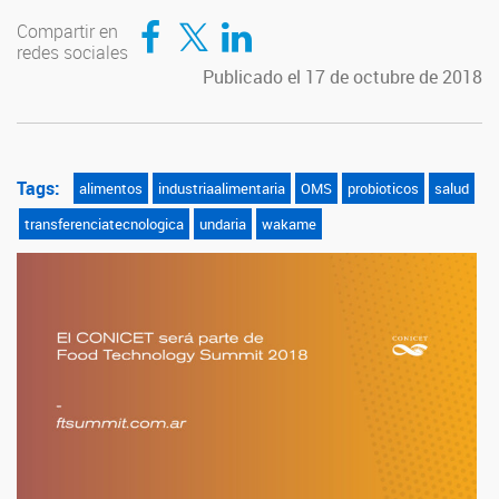
Compartir en Facebook
Compartir en Twitter
Compartir en LinkedIn
Compartir en
redes sociales
Publicado el 17 de octubre de 2018
Tags:
alimentos
industriaalimentaria
OMS
probioticos
salud
transferenciatecnologica
undaria
wakame