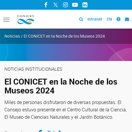
Facebook
Twitter
Instagram
YouTube
LinkedIn
Intranet
EN
Toggle
navigation
Noticias / El CONICET en la Noche de los Museos 2024
NOTICIAS INSTITUCIONALES
El CONICET en la Noche de los
Museos 2024
Miles de personas disfrutaron de diversas propuestas. El
Consejo estuvo presente en el Centro Cultural de la Ciencia,
El Museo de Ciencias Naturales y el Jardín Botánico.
Compartir en Facebook
Compartir en Twitter
Compartir en LinkedIn