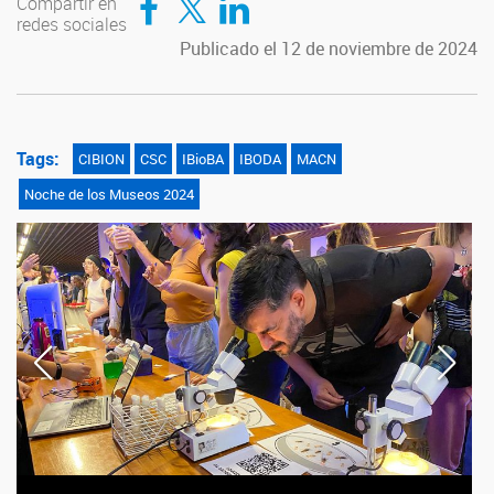
Compartir en
redes sociales
Publicado el 12 de noviembre de 2024
Tags:
CIBION
CSC
IBioBA
IBODA
MACN
Noche de los Museos 2024