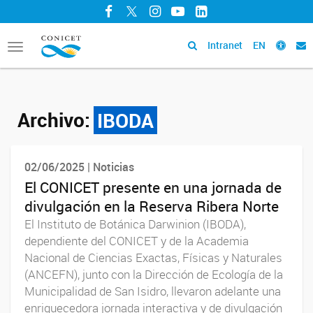
Facebook
Twitter
Instagram
YouTube
LinkedIn
Intranet
EN
Toggle
navigation
Archivo:
IBODA
02/06/2025 | Noticias
El CONICET presente en una jornada de
divulgación en la Reserva Ribera Norte
El Instituto de Botánica Darwinion (IBODA),
dependiente del CONICET y de la Academia
Nacional de Ciencias Exactas, Físicas y Naturales
(ANCEFN), junto con la Dirección de Ecología de la
Municipalidad de San Isidro, llevaron adelante una
enriquecedora jornada interactiva y de divulgación