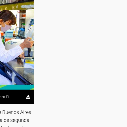
eza FIL.
e Buenos Aires
na de segunda