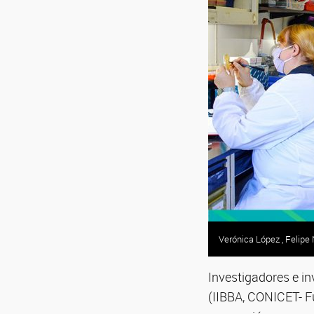
Verónica López , Felipe 
Investigadores e i
(IIBBA, CONICET- F