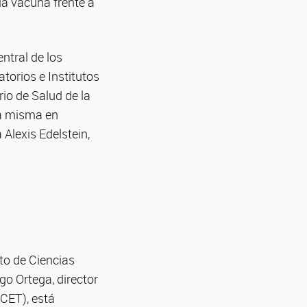
la vacuna frente a
ntral de los
torios e Institutos
io de Salud de la
la misma en
 Alexis Edelstein,
to de Ciencias
o Ortega, director
ICET), está