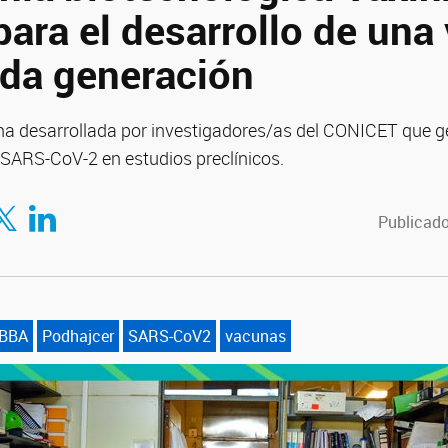
para el desarrollo de una
da generación
na desarrollada por investigadores/as del CONICET que 
 SARS-CoV-2 en estudios preclínicos.
tir en Facebook
mpartir en Twitter
Compartir en LinkedIn
Publicado
IBBA
Podhajcer
SARS-CoV2
vacunas