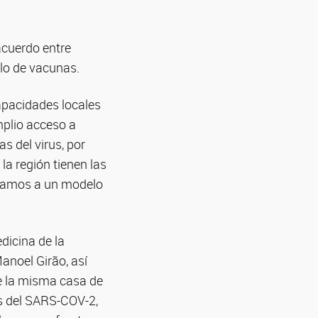
acuerdo entre
lo de vacunas.
capacidades locales
mplio acceso a
s del virus, por
 la región tienen las
stamos a un modelo
dicina de la
anoel Girão, así
de la misma casa de
es del SARS-COV-2,