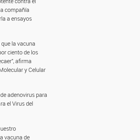
tente contra el
 la compañía
rla a ensayos
n que la vacuna
or ciento de los
caer”, afirma
Molecular y Celular
 de adenovirus para
a el Virus del
nuestro
na vacuna de