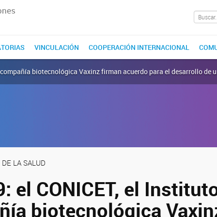
ones
TORIAS
VINCULACIÓN
COOPERACIÓN INTERNACIONAL
COMU
y la compañía biotecnológica Vaxinz firman acuerdo para el desarrollo d
 DE LA SALUD
 el CONICET, el Instituto 
ñía biotecnológica Vaxin