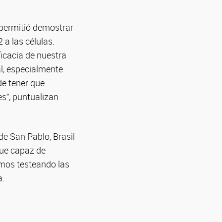
 permitió demostrar
a las células.
ficacia de nuestra
al, especialmente
de tener que
s”, puntualizan
de San Pablo, Brasil
fue capaz de
emos testeando las
a.