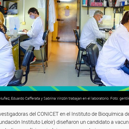
Nuñez, Eduardo Cafferata y Sabrina Vinzón trabajan en el laboratorio. Foto: gentil
nvestigadoras del CONICET en el Instituto de Bioquímica d
undación Instituto Leloir) diseñaron un candidato a vacu