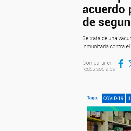
acuerdo 
de segun
Se trata de una vacu
inmunitaria contra el
Compar
Co
Compartir en
redes sociales
Tags:
COVID-19
I