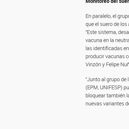
Monitoreo del sue
En paralelo, el gru
que el suero de lo
“Este sistema, desa
vacuna en la neutra
las identificadas e
producir vacunas c
Vinzón y Felipe Nuñ
“Junto al grupo de 
(EPM, UNIFESP) pud
bloquear también la
nuevas variantes de