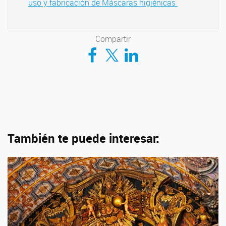
uso y fabricación de Máscaras higiénicas
Compartir
Compartir en Facebook
Compartir en Twitter
Compartir en LinkedIn
También te puede interesar: