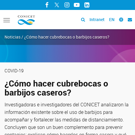
Facebook
Twitter
Instagram
YouTube
LinkedIn
Intranet
EN
Toggle
navigation
Noticias / ¿Cómo hacer cubrebocas o barbijos caseros?
COVID-19
¿Cómo hacer cubrebocas o
barbijos caseros?
Investigadoras e investigadores del CONICET analizaron la
información existente sobre el uso de barbijos para
acompañar y fortalecer las medidas de distanciamiento.
Concluyen que son un buen complemento para prevenir
contagios; explican cómo hacerlos en forma casera y qué