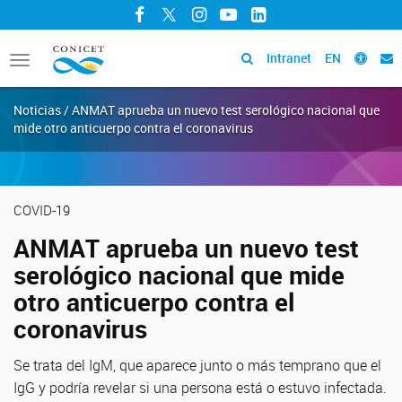
Facebook
Twitter
Instagram
YouTube
LinkedIn
Intranet
EN
Toggle
navigation
Noticias / ANMAT aprueba un nuevo test serológico nacional que
mide otro anticuerpo contra el coronavirus
COVID-19
ANMAT aprueba un nuevo test
serológico nacional que mide
otro anticuerpo contra el
coronavirus
Se trata del IgM, que aparece junto o más temprano que el
IgG y podría revelar si una persona está o estuvo infectada.