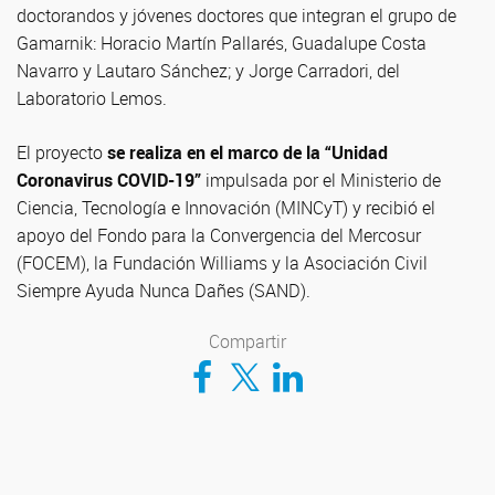
doctorandos y jóvenes doctores que integran el grupo de
Gamarnik: Horacio Martín Pallarés, Guadalupe Costa
Navarro y Lautaro Sánchez; y Jorge Carradori, del
Laboratorio Lemos.
El proyecto
se realiza en el marco de la “Unidad
Coronavirus COVID-19”
impulsada por el Ministerio de
Ciencia, Tecnología e Innovación (MINCyT) y recibió el
apoyo del Fondo para la Convergencia del Mercosur
(FOCEM), la Fundación Williams y la Asociación Civil
Siempre Ayuda Nunca Dañes (SAND).
Compartir
Compartir en Facebook
Compartir en Twitter
Compartir en LinkedIn