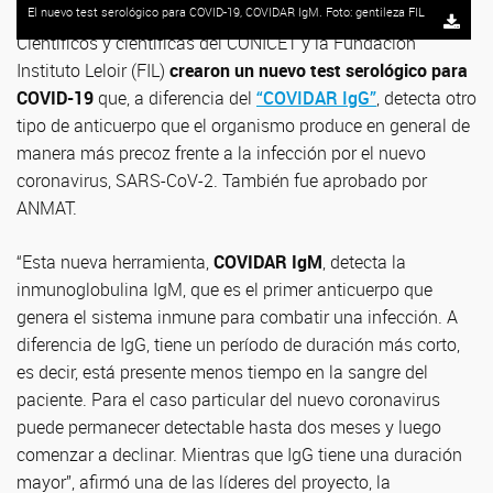
El nuevo test serológico para COVID-19, COVIDAR IgM. Foto: gentileza FIL
Científicos y científicas del CONICET y la Fundación
Instituto Leloir (FIL)
crearon un nuevo test serológico para
COVID-19
que, a diferencia del
“COVIDAR IgG”
, detecta otro
tipo de anticuerpo que el organismo produce en general de
manera más precoz frente a la infección por el nuevo
coronavirus, SARS-CoV-2. También fue aprobado por
ANMAT.
“Esta nueva herramienta,
COVIDAR IgM
, detecta la
inmunoglobulina IgM, que es el primer anticuerpo que
genera el sistema inmune para combatir una infección. A
diferencia de IgG, tiene un período de duración más corto,
es decir, está presente menos tiempo en la sangre del
paciente. Para el caso particular del nuevo coronavirus
puede permanecer detectable hasta dos meses y luego
comenzar a declinar. Mientras que IgG tiene una duración
mayor”, afirmó una de las líderes del proyecto, la