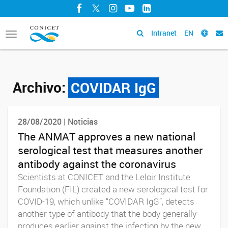
Facebook
Twitter
Instagram
YouTube
LinkedIn
Intranet
EN
Toggle
navigation
Archivo:
COVIDAR IgG
28/08/2020 | Noticias
The ANMAT approves a new national
serological test that measures another
antibody against the coronavirus
Scientists at CONICET and the Leloir Institute
Foundation (FIL) created a new serological test for
COVID-19, which unlike “COVIDAR IgG”, detects
another type of antibody that the body generally
produces earlier against the infection by the new