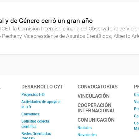
al y de Género cerró un gran año
ET, la Comisión Interdisciplinaria del Observatorio de Viole
io Pecheny, Vicepresidente de Asuntos Científicos; Alberto 
L
DESARROLLO CYT
CONVOCATORIAS
P
Proyectos I+D
Cie
VINCULACIÓN
Actividades de apoyo a
Vo
COOPERACIÓN
la I+D
Pr
INTERNACIONAL
Convenios
Co
COMUNICACIÓN
Solicitud colecta
Co
científica
Noticias
Ma
Redes Orientadas
Novedades
(RIOSP)