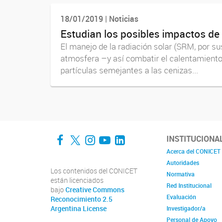
18/01/2019 | Noticias
Estudian los posibles impactos de 
El manejo de la radiación solar (SRM, por su
atmosfera –y así combatir el calentamiento g
partículas semejantes a las cenizas...
Facebook
Twitter
Instagram
YouTube
LinkedIn
INSTITUCIONA
Acerca del CONICET
Autoridades
Los contenidos del CONICET
Normativa
están licenciados
Red Institucional
bajo
Creative Commons
Evaluación
Reconocimiento 2.5
Argentina License
Investigador/a
Personal de Apoyo