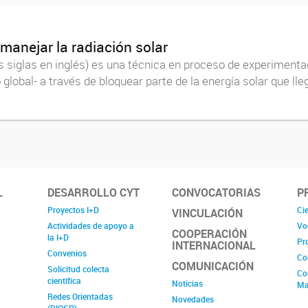
manejar la radiación solar
s siglas en inglés) es una técnica en proceso de experimenta
lobal- a través de bloquear parte de la energía solar que lle
L
DESARROLLO CYT
CONVOCATORIAS
P
Proyectos I+D
Cie
VINCULACIÓN
Actividades de apoyo a
Vo
COOPERACIÓN
la I+D
Pr
INTERNACIONAL
Convenios
Co
COMUNICACIÓN
Solicitud colecta
Co
científica
Noticias
Ma
Redes Orientadas
Novedades
(RIOSP)