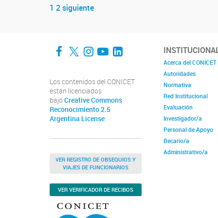
1
2
siguiente
Navegador de artículos
Facebook
Twitter
Instagram
YouTube
LinkedIn
INSTITUCIONA
Acerca del CONICET
Autoridades
Los contenidos del CONICET
Normativa
están licenciados
Red Institucional
bajo
Creative Commons
Evaluación
Reconocimiento 2.5
Argentina License
Investigador/a
Personal de Apoyo
Becario/a
Administrativo/a
VER REGISTRO DE OBSEQUIOS Y
VIAJES DE FUNCIONARIOS
VER VERIFICADOR DE RECIBOS