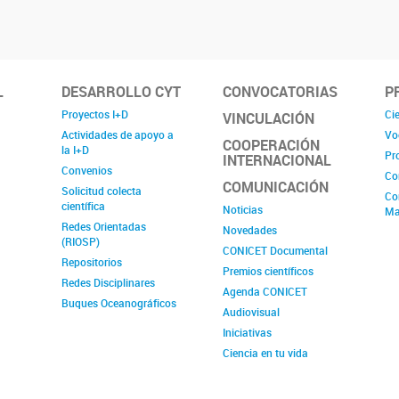
L
DESARROLLO CYT
CONVOCATORIAS
P
Proyectos I+D
Cie
VINCULACIÓN
Actividades de apoyo a
Vo
COOPERACIÓN
la I+D
Pr
INTERNACIONAL
Convenios
Co
COMUNICACIÓN
Solicitud colecta
Co
científica
Noticias
Ma
Redes Orientadas
Novedades
(RIOSP)
CONICET Documental
Repositorios
Premios científicos
Redes Disciplinares
Agenda CONICET
Buques Oceanográficos
Audiovisual
Iniciativas
Ciencia en tu vida