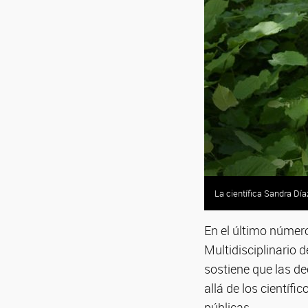
La científica Sandra Díaz
En el último númer
Multidisciplinario 
sostiene que las de
allá de los científi
públicas.