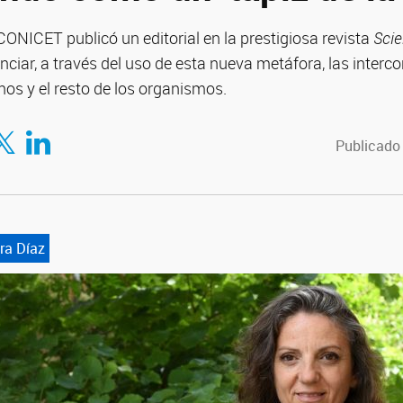
CONICET publicó un editorial en la prestigiosa revista
Sci
nciar, a través del uso de esta nueva metáfora, las interc
os y el resto de los organismos.
tir en Facebook
mpartir en Twitter
Compartir en LinkedIn
Publicado
ra Díaz