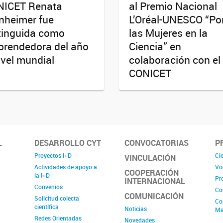
NICET Renata
al Premio Nacional
nheimer fue
L’Oréal-UNESCO “Po
tinguida como
las Mujeres en la
rendedora del año
Ciencia” en
ivel mundial
colaboración con el
CONICET
L
DESARROLLO CYT
CONVOCATORIAS
P
Proyectos I+D
Cie
VINCULACIÓN
Actividades de apoyo a
Vo
COOPERACIÓN
la I+D
Pr
INTERNACIONAL
Convenios
Co
COMUNICACIÓN
Solicitud colecta
Co
científica
Noticias
Ma
Redes Orientadas
Novedades