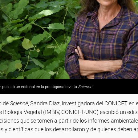
 publicó un editorial en la prestigiosa revista
Science
.
o de
Science
, Sandra Díaz, investigadora del CONICET en el
de Biología Vegetal (IMBIV, CONICET-UNC) escribió un edito
cisiones que se tomen a partir de los informes ambiental
cos y científicas que los desarrollaron y de quienes deben ap