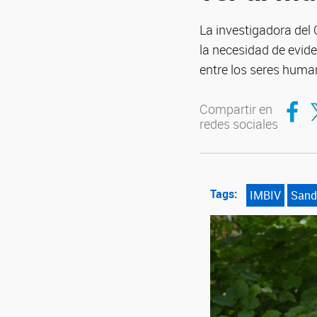
La investigadora del 
la necesidad de evide
entre los seres human
Compar
Co
Compartir en
redes sociales
Tags:
IMBIV
Sand