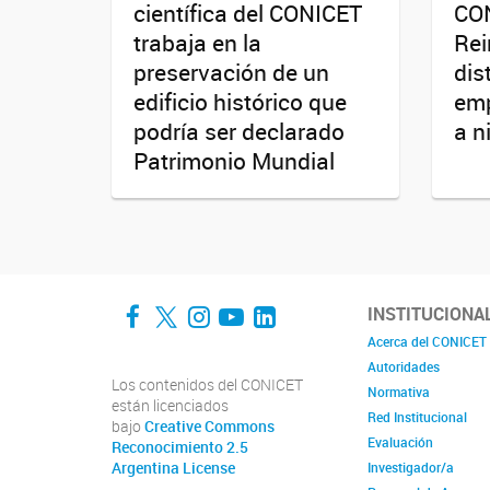
científica del CONICET
CO
trabaja en la
Rei
preservación de un
dis
edificio histórico que
emp
podría ser declarado
a n
Patrimonio Mundial
Facebook
Twitter
Instagram
YouTube
LinkedIn
INSTITUCIONA
Acerca del CONICET
Autoridades
Los contenidos del CONICET
Normativa
están licenciados
Red Institucional
bajo
Creative Commons
Evaluación
Reconocimiento 2.5
Argentina License
Investigador/a