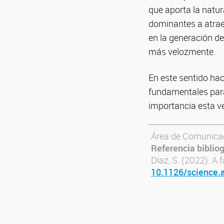
que aporta la natu
dominantes a atraer
en la generación de
más velozmente.
En este sentido hac
fundamentales par
importancia esta ve
Área de Comunica
Referencia bibliog
Díaz, S. (2022). A f
10.1126/science.