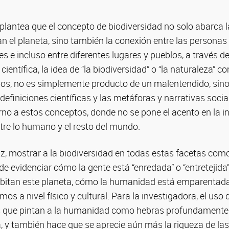
az plantea que el concepto de biodiversidad no solo abarc
n el planeta, sino también la conexión entre las personas y
s e incluso entre diferentes lugares y pueblos, a través de
 científica, la idea de “la biodiversidad” o “la naturaleza”
os, no es simplemente producto de un malentendido, sino
definiciones científicas y las metáforas y narrativas soci
no a estos conceptos, donde no se pone el acento en la i
tre lo humano y el resto del mundo.
, mostrar a la biodiversidad en todas estas facetas como 
de evidenciar cómo la gente está “enredada” o “entretejida”
itan este planeta, cómo la humanidad está emparentada
os a nivel físico y cultural. Para la investigadora, el uso
s que pintan a la humanidad como hebras profundamente 
a, y también hace que se aprecie aún más la riqueza de la