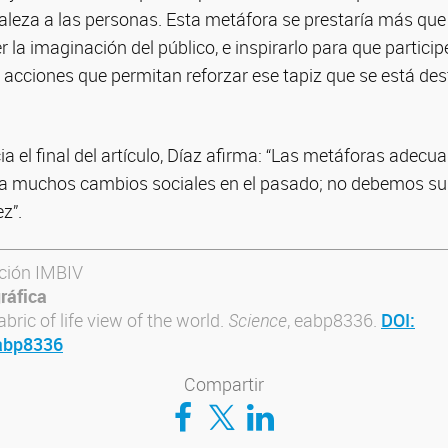
raleza a las personas. Esta metáfora se prestaría más qu
 la imaginación del público, e inspirarlo para que partici
 acciones que permitan reforzar ese tapiz que se está de
ia el final del artículo, Díaz afirma: “Las metáforas adecu
a muchos cambios sociales en el pasado; no debemos su
z”.
ción IMBIV
ráfica
abric of life view of the world.
Science
, eabp8336.
DOI:
abp8336
Compartir
Compartir en Facebook
Compartir en Twitter
Compartir en LinkedIn