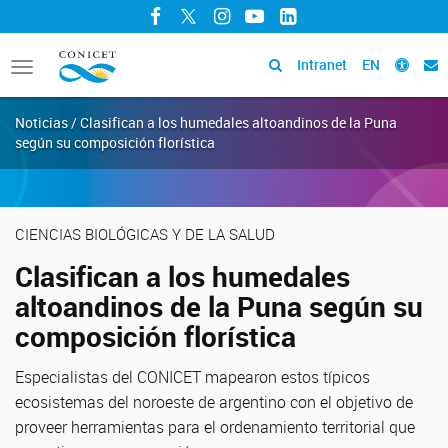
Facebook
Twitter
Instagram
YouTube
LinkedIn
Intranet
EN
Toggle
navigation
Noticias / Clasifican a los humedales altoandinos de la Puna
según su composición florística
CIENCIAS BIOLÓGICAS Y DE LA SALUD
Clasifican a los humedales
altoandinos de la Puna según su
composición florística
Especialistas del CONICET mapearon estos típicos
ecosistemas del noroeste de argentino con el objetivo de
proveer herramientas para el ordenamiento territorial que