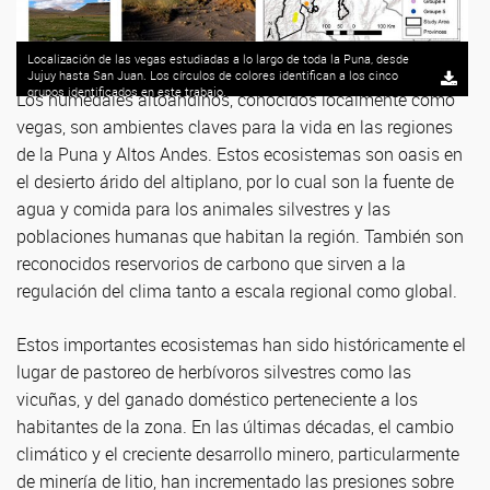
Localización de las vegas estudiadas a lo largo de toda la Puna, desde
Jujuy hasta San Juan. Los círculos de colores identifican a los cinco
grupos identificados en este trabajo.
Los humedales altoandinos, conocidos localmente como
vegas, son ambientes claves para la vida en las regiones
de la Puna y Altos Andes. Estos ecosistemas son oasis en
el desierto árido del altiplano, por lo cual son la fuente de
agua y comida para los animales silvestres y las
poblaciones humanas que habitan la región. También son
reconocidos reservorios de carbono que sirven a la
regulación del clima tanto a escala regional como global.
Estos importantes ecosistemas han sido históricamente el
lugar de pastoreo de herbívoros silvestres como las
vicuñas, y del ganado doméstico perteneciente a los
habitantes de la zona. En las últimas décadas, el cambio
climático y el creciente desarrollo minero, particularmente
de minería de litio, han incrementado las presiones sobre