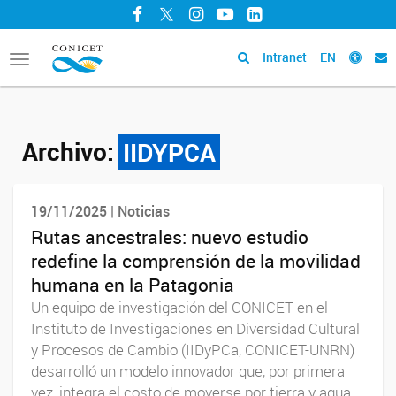
Facebook
Twitter
Instagram
YouTube
LinkedIn
Intranet
EN
Toggle
navigation
Archivo:
IIDYPCA
19/11/2025 | Noticias
Rutas ancestrales: nuevo estudio
redefine la comprensión de la movilidad
humana en la Patagonia
Un equipo de investigación del CONICET en el
Instituto de Investigaciones en Diversidad Cultural
y Procesos de Cambio (IIDyPCa, CONICET-UNRN)
desarrolló un modelo innovador que, por primera
vez, integra el costo de moverse por tierra y agua