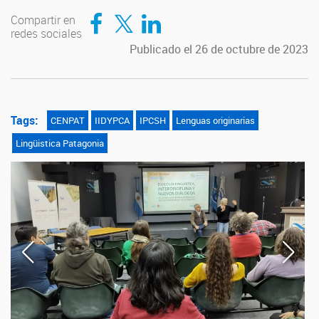
Compartir en Facebook
Compartir en Twitter
Compartir en LinkedIn
Compartir en
redes sociales
Publicado el 26 de octubre de 2023
Tags:
CENPAT
IIDYPCA
IPCSH
Lenguas originarias
Lingüistica Patagonia