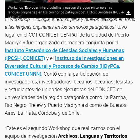
Workshop “Ecología, interdisciplina y nuevos diálogos en torno a las
lenguas originarias en los territorios patagónicos”. Fotos: Gentileza IPCSH-
CONICET
El
workshop “Ecología, interdisciplina y nuevos diálogos en torno
a las lenguas originarias en los territorios patagónicos”
tuvo
lugar en el CCT CONICET CENPAT de la Ciudad de Puerto
Madryn y fue organizado de manera conjunta por el
Instituto Patagónico de Ciencias Sociales y Humanas
(IPCSH, CONICET)
y el
Instituto de Investigaciones en
Diversidad Cultural y Procesos de Cambio (IIDyPCa,
CONICET-UNRN)
. Contó con la participación de
investigadores, investigadoras, becarios, becarias, tesistas
y estudiantes de unidades ejecutoras del CONICET, de
universidades de la región patagónica como La Pampa,
Río Negro, Trelew y Puerto Madryn así como de Buenos
Aires, La Plata, Córdoba y de Chile.
“Este es el segundo Workshop que realizamos con el
equipo de investigación
Archivos, Lenguas y Territorios