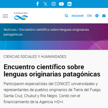
Facebook
Twitter
Instagram
YouTube
LinkedIn
Intranet
EN
Toggle
navigation
Noticias / Encuentro científico sobre lenguas originarias
patagónicas
CIENCIAS SOCIALES Y HUMANIDADES
Encuentro científico sobre
lenguas originarias patagónicas
Participaron especialistas del CONICET, universidades y
representantes de pueblos originarios de Tierra del Fuego,
Santa Cruz, Chubut y Río Negro. Contó con el
financiamiento de la Agencia I+D+I.