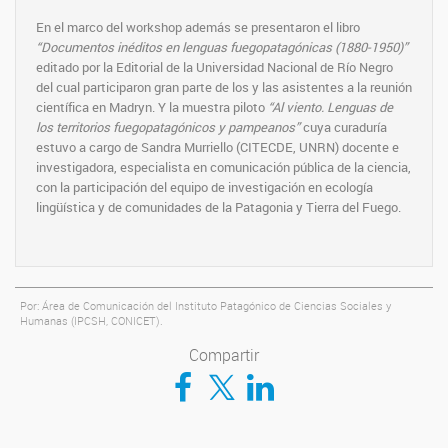
En el marco del workshop además se presentaron el libro
“Documentos inéditos en lenguas fuegopatagónicas (1880-1950)”
editado por la Editorial de la Universidad Nacional de Río Negro
del cual participaron gran parte de los y las asistentes a la reunión
científica en Madryn. Y la muestra piloto
“Al viento. Lenguas de
los territorios fuegopatagónicos y pampeanos”
cuya curaduría
estuvo a cargo de Sandra Murriello (CITECDE, UNRN) docente e
investigadora, especialista en comunicación pública de la ciencia,
con la participación del equipo de investigación en ecología
lingüística y de comunidades de la Patagonia y Tierra del Fuego.
Por: Área de Comunicación del Instituto Patagónico de Ciencias Sociales y
Humanas (IPCSH, CONICET).
Compartir
Compartir en Facebook
Compartir en Twitter
Compartir en LinkedIn